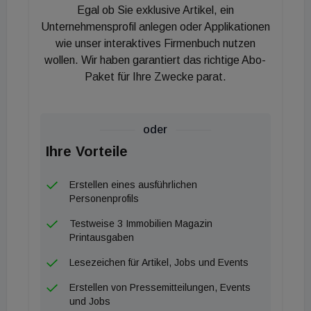
Immobilienwert steigern, während ältere Modelle
Egal ob Sie exklusive Artikel, ein
durch strengere Grenzwerte oder veränderten
Unternehmensprofil anlegen oder Applikationen
Geschmack weniger attraktiv sind.“
wie unser interaktives Firmenbuch nutzen
wollen. Wir haben garantiert das richtige Abo-
Im ersten Halbjahr 2024 waren deutschlandweit 22
Paket für Ihre Zwecke parat.
Prozent der angebotenen Häuser bei ImmoScout24
mit einem Kamin ausgestattet. Vor zehn Jahren lag
der Anteil noch bei 9 Prozent.
oder
Ihre Vorteile
Erstellen eines ausführlichen
Personenprofils
Testweise 3 Immobilien Magazin
Printausgaben
Lesezeichen für Artikel, Jobs und Events
Erstellen von Pressemitteilungen, Events
und Jobs