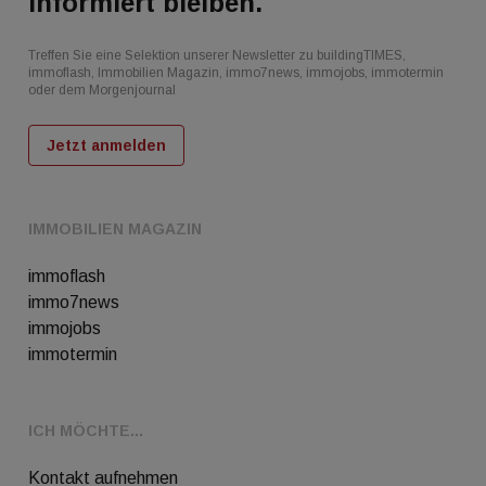
Informiert bleiben.
Treffen Sie eine Selektion unserer Newsletter zu buildingTIMES,
immoflash, Immobilien Magazin, immo7news, immojobs, immotermin
oder dem Morgenjournal
Jetzt anmelden
IMMOBILIEN MAGAZIN
immoflash
immo7news
immojobs
immotermin
ICH MÖCHTE...
Kontakt aufnehmen