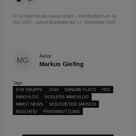
© Cachalot Media House GmbH - Veröffentlicht am 18.
Juni 2021 - zuletzt bearbeitet am 17. Dezember 2025
Autor
MG
Markus Giefing
Tags
S+B GRUPPE
OGH
DANUBE FLATS
FED
IMMOVLOG
RODLERS IMMOVLOG
IMMO7 NEWS
WOLFDIETER JARISCH
BESCHEID
PRAXISNUTZUNG