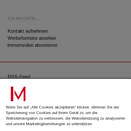
ICH MÖCHTE...
Kontakt aufnehmen
Werbeformate ansehen
immomedien abonnieren
RSS-Feed
AGB
Datenschutz
Wenn Sie auf „Alle Cookies akzeptieren“ klicken, stimmen Sie der
Kontakt
Speicherung von Cookies auf Ihrem Gerät zu, um die
Websitenavigation zu verbessern, die Websitenutzung zu analysieren
Impressum
und unsere Marketingbemühungen zu unterstützen.
Mediadaten