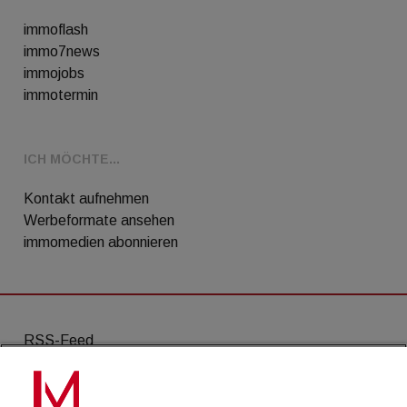
immoflash
immo7news
immojobs
immotermin
ICH MÖCHTE...
Kontakt aufnehmen
Werbeformate ansehen
immomedien abonnieren
RSS-Feed
AGB
Datenschutz