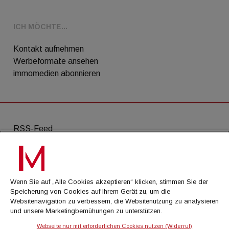
ICH MÖCHTE...
Kontakt aufnehmen
Werbeformate ansehen
immomedien abonnieren
RSS-Feed
AGB
Datenschutz
Wenn Sie auf „Alle Cookies akzeptieren“ klicken, stimmen Sie der
Kontakt
Speicherung von Cookies auf Ihrem Gerät zu, um die
Websitenavigation zu verbessern, die Websitenutzung zu analysieren
Impressum
und unsere Marketingbemühungen zu unterstützen.
Mediadaten
Webseite nur mit erforderlichen Cookies nutzen (Widerruf)