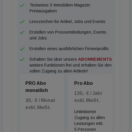
"Insgesamt zeigen diese Werte neben der hohen
Testweise 3 Immobilien Magazin
Steigerung, die ausgeprägte Individualität des
Printausgaben
Hamburger Zinshausmarktes", fasst der
Lesezeichen für Artikel, Jobs und Events
Marktexperte zusammen. Außerdem gilt:
Erstellen von Pressemitteilungen, Events
Gemeinsam schaffen wir das!
und Jobs
Erstellen eines ausführlichen Firmenprofils
Schalten Sie über unsere
ABONNEMENTS
weitere Funktionen frei und erhalten Sie den
vollen Zugang zu allen Artikeln!
PRO Abo
Pro Abo
monatlich
120,- € / Jahr
20,- € / Monat
exkl. MwSt.
exkl. MwSt.
Unlimitierter
Zugang zu allen
Leistungen inkl.
5 Personen