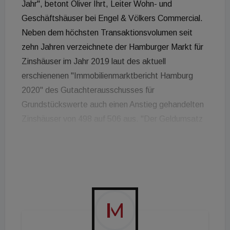
Jahr", betont Oliver Ihrt, Leiter Wohn- und
Geschäftshäuser bei Engel & Völkers Commercial.
Neben dem höchsten Transaktionsvolumen seit
zehn Jahren verzeichnete der Hamburger Markt für
Zinshäuser im Jahr 2019 laut des aktuell
erschienenen "Immobilienmarktbericht Hamburg
2020" des Gutachterausschusses für
Grundstückswerte auch einen Anstieg gehandelten
Zinshäuser von 498 auf 506 aus. "Der Geldumsatz
hat seit dem Jahr 2009 von 687 Millionen Euro auf
1.932 Millionen Euro zugelegt", hebt Ihrt hervor. Die
Anzahl der Transaktionen lag mit 506 gehandelten
Anlageimmobilien nahezu auf dem Niveau des
Jahres 2008 (495). Von den insgesamt 104
Stadtteilen in Hamburg waren Rahlstedt mit 27
verkauften Zinshäusern, Eimsbüttel mit 23 und