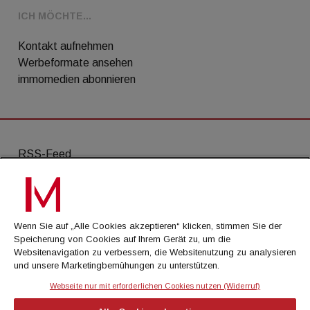
ICH MÖCHTE...
Kontakt aufnehmen
Werbeformate ansehen
immomedien abonnieren
RSS-Feed
AGB
Datenschutz
Wenn Sie auf „Alle Cookies akzeptieren“ klicken, stimmen Sie der
Kontakt
Speicherung von Cookies auf Ihrem Gerät zu, um die
Websitenavigation zu verbessern, die Websitenutzung zu analysieren
Impressum
und unsere Marketingbemühungen zu unterstützen.
Mediadaten
Webseite nur mit erforderlichen Cookies nutzen (Widerruf)