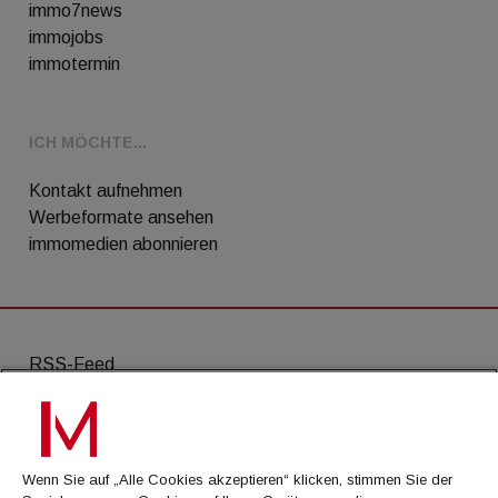
immo7news
immojobs
immotermin
ICH MÖCHTE...
Kontakt aufnehmen
Werbeformate ansehen
immomedien abonnieren
RSS-Feed
AGB
Datenschutz
Wenn Sie auf „Alle Cookies akzeptieren“ klicken, stimmen Sie der
Kontakt