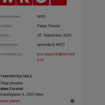
nternehmen
WKO
tandort
Palais Ferstel
Datum
18. September 2025
eranstalter
epmedia & WKO
ontaktperson
luca.augustin@epmedi
a.at
STANDORTDETAILS
alais Ferstel
trauchgasse 4, 1010 Wien
oute planen