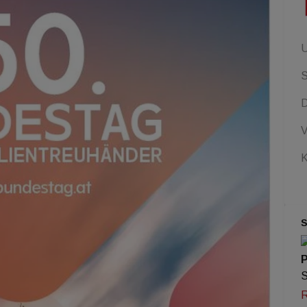
U
S
V
K
P
S
R