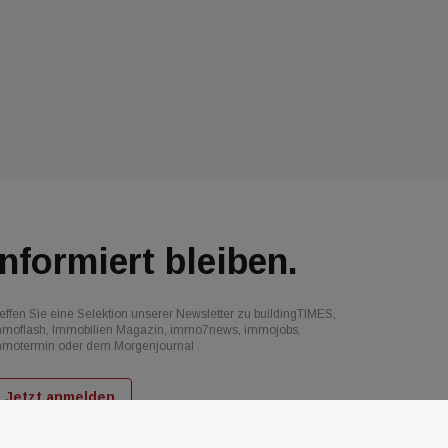
Informiert bleiben.
effen Sie eine Selektion unserer Newsletter zu buildingTIMES,
mmoflash, Immobilien Magazin, immo7news, immojobs,
mmotermin oder dem Morgenjournal
Jetzt anmelden