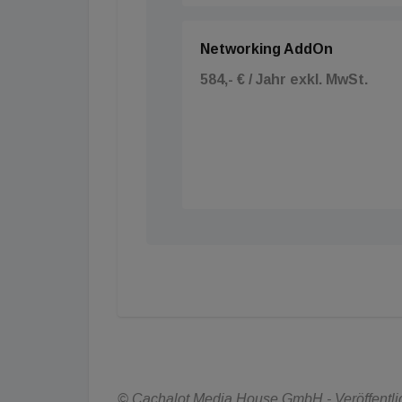
Networking AddOn
584,- € / Jahr exkl. MwSt.
© Cachalot Media House GmbH - Veröffentlic