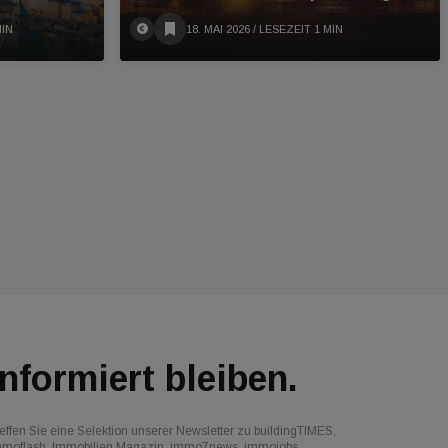
MIN
18. MAI 2026
/ LESEZEIT 1 MIN
Informiert bleiben.
effen Sie eine Selektion unserer Newsletter zu buildingTIMES,
mmoflash, Immobilien Magazin, immo7news, immojobs,