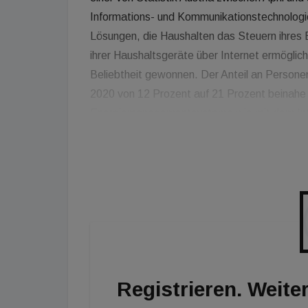
Informations- und Kommunikationstechnologi
Lösungen, die Haushalten das Steuern ihres
ihrer Haushaltsgeräte über Internet ermöglic
Beliebtheit gewonnen. Der Anteil an Personen
2020 von 12 Prozent auf 21 Prozent beinahe 
Energiemanagementsysteme wie mit dem Int
erfreuen sich zunehmender Beliebtheit und we
Jährigen genutzt. Andere Lösungen, wie zum B
Zutritts- und Sprechfunktion, gehören auch 
Immobilien.
Registrieren. Weiter