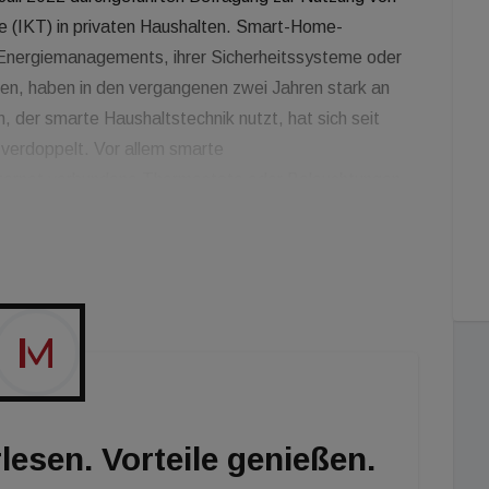
e (IKT) in privaten Haushalten. Smart-Home-
 Energiemanagements, ihrer Sicherheitssysteme oder
hen, haben in den vergangenen zwei Jahren stark an
, der smarte Haushaltstechnik nutzt, hat sich seit
verdoppelt. Vor allem smarte
ernet verbundene Thermostate oder Beleuchtungen
rden mittlerweile von 15 Prozent der 16- bis 74-
eispiel die Digitalisierung der Haustüre durch
immer öfter zur Grundausstattung von neu vermarkteten
lesen. Vorteile genießen.