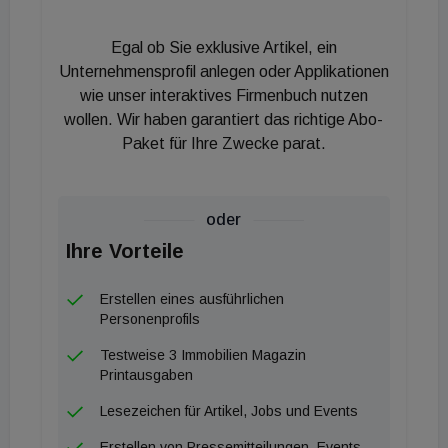
Ausdruck verleihen“, betont der
Immobilienentwickler. Was die 3SI Immogroup
Egal ob Sie exklusive Artikel, ein
selbst als Arbeitgeber langfristig in puncto
Unternehmensprofil anlegen oder Applikationen
Nachhaltigkeit besser machen kann, soll eine
wie unser interaktives Firmenbuch nutzen
wollen. Wir haben garantiert das richtige Abo-
interne Umfrage erheben. Zusätzlich zur internen
Paket für Ihre Zwecke parat.
Meinungseinholung soll auch eine externe Umfrage
unter dem Titel „Nachhaltigkeit in der
Immobranche“ im Oktober 2023 durchgeführt
oder
werden. „Wir möchten wissen, wie wichtig den
Ihre Vorteile
Eigentümer:innen und Mieter:innen Österreichs
Nachhaltigkeitsaspekte im Wohnbau eigentlich
Erstellen eines ausführlichen
sind. Wie müsste die perfekte „grüne“ Immobilie
Personenprofils
aussehen, was bereitstellen? Was wünscht man
Testweise 3 Immobilien Magazin
sich von heimischen Bauträgern und Entwicklern in
Printausgaben
puncto Wohnraum?“, sagt Schmidt. Am Vormittag
Lesezeichen für Artikel, Jobs und Events
des 23. Oktober lädt die 3SI Immogroup auch
Erstellen von Pressemitteilungen, Events