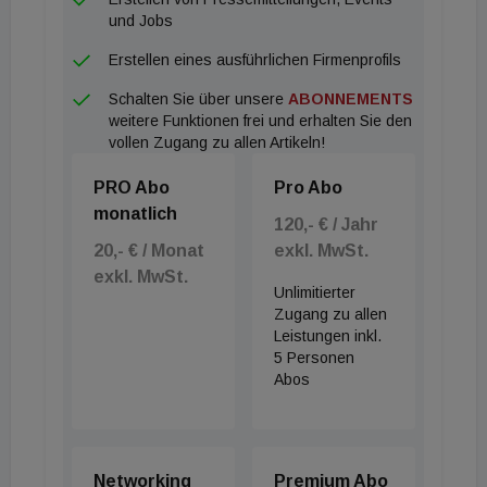
Expert:innen zum „Branchentalk“ ins Haus der
und Jobs
Ingenieure. In zwei Podiumsdiskussionen
Erstellen eines ausführlichen Firmenprofils
diskutieren unter anderem Inge Schrattenecker,
Schalten Sie über unsere
ABONNEMENTS
Tobias Steiner, Robert Lechner, Markus Neumayer,
weitere Funktionen frei und erhalten Sie den
Architekt Andreas Hawlik sowie Vertreter:innen aus
vollen Zugang zu allen Artikeln!
Wissenschaft und Forschung über
PRO Abo
Pro Abo
Nachhaltigkeitsaspekte in der Immobilienbranche,
monatlich
aktuell umsetzbare Baumaßnahmen in den
120,- € / Jahr
20,- € / Monat
exkl. MwSt.
Bereichen Sanierung, Aus- und Umbau und Visionen
exkl. MwSt.
zur grünen Zukunft der Immobilienentwicklung.
Unlimitierter
Zugang zu allen
Leistungen inkl.
5 Personen
Abos
Networking
Premium Abo