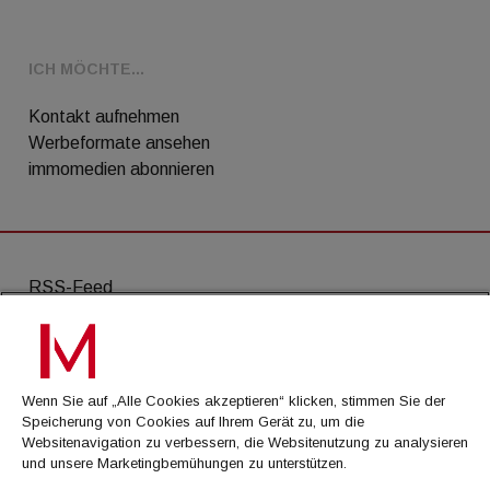
ICH MÖCHTE...
Kontakt aufnehmen
Werbeformate ansehen
immomedien abonnieren
RSS-Feed
AGB
Datenschutz
Wenn Sie auf „Alle Cookies akzeptieren“ klicken, stimmen Sie der
Kontakt
Speicherung von Cookies auf Ihrem Gerät zu, um die
Websitenavigation zu verbessern, die Websitenutzung zu analysieren
Impressum
und unsere Marketingbemühungen zu unterstützen.
Mediadaten