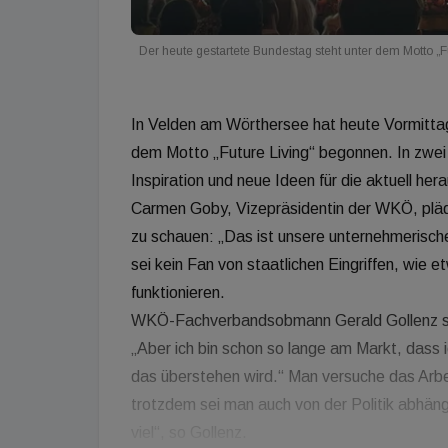
Der heute gestartete Bundestag steht unter dem Motto „Fu
In Velden am Wörthersee hat heute Vormittag
dem Motto „Future Living“ begonnen. In zwei
Inspiration und neue Ideen für die aktuell her
Carmen Goby, Vizepräsidentin der WKÖ, plädi
zu schauen: „Das ist unsere unternehmerisch
sei kein Fan von staatlichen Eingriffen, wie
funktionieren.
WKÖ-Fachverbandsobmann Gerald Gollenz spri
„Aber ich bin schon so lange am Markt, dass i
das überstehen wird.“ Man versuche das Arbei
trotzdem sei man auch von der Politik abhäng
viel“, so Gollenz.