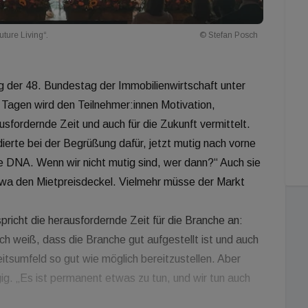
ture Living“.
© Stefan Posch
 der 48. Bundestag der Immobilienwirtschaft unter
 Tagen wird den Teilnehmer:innen Motivation,
ausfordernde Zeit und auch für die Zukunft vermittelt.
erte bei der Begrüßung dafür, jetzt mutig nach vorne
e DNA. Wenn wir nicht mutig sind, wer dann?“ Auch sie
 etwa den Mietpreisdeckel. Vielmehr müsse der Markt
cht die herausfordernde Zeit für die Branche an:
ch weiß, dass die Branche gut aufgestellt ist und auch
tsumfeld so gut wie möglich bereitzustellen. Aber
ig. „Es ist permanent etwas zu tun, und wir tun auch