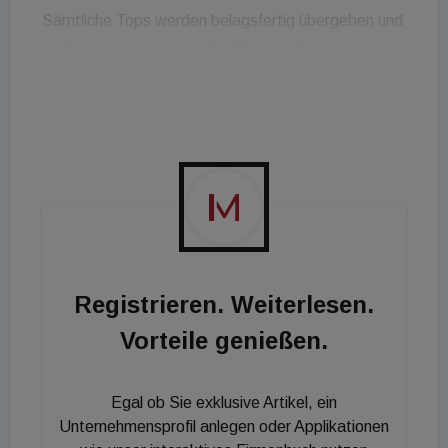
Sämtliche Tops werden belagsfertig übergeben und
verfügen je nach Lage über Garten, Terrasse,
Balkon oder Loggia. Ein barrierefreier Aufzug
erschließt alle Geschosse. Zur Ausstattung zählen
eine ökologische Pelletsheizung, Alu-
Kunststofffenster sowie weiße Sanitärausstattung
von Laufen.
Im Ober- und Dachgeschoss stehen 15
Einlagerungs- beziehungsweise Abstellräume mit
Holztrennwänden zur Verfügung. Die Anlage verfügt
Registrieren. Weiterlesen.
über einen großzügigen, südlich ausgerichteten
Vorteile genießen.
Freiraum, der als Begegnungszone für die
Bewohnerschaft dient. Ein Grünbereich mit
Egal ob Sie exklusive Artikel, ein
Spielplatz ergänzt das Freiraumangebot.
Unternehmensprofil anlegen oder Applikationen