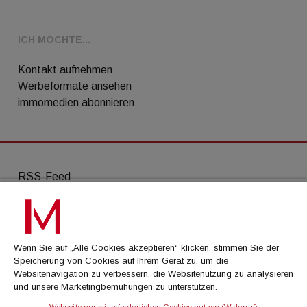
ICH MÖCHTE...
Kontakt aufnehmen
Werbeformate ansehen
immomedien abonnieren
RSS-Feed
AGB
Datenschutz
Wenn Sie auf „Alle Cookies akzeptieren“ klicken, stimmen Sie der
Kontakt
Speicherung von Cookies auf Ihrem Gerät zu, um die
Websitenavigation zu verbessern, die Websitenutzung zu analysieren
Impressum
und unsere Marketingbemühungen zu unterstützen.
Mediadaten