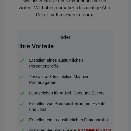
wie unser interaktives Firmenbuch nutzen
Die Lage punktet mit der Nähe zum Stadtzentrum
wollen. Wir haben garantiert das richtige Abo-
Stockerau sowie einer raschen Erreichbarkeit des
Paket für Ihre Zwecke parat.
Bahnhofs und der Autobahnauffahrt. Sämtliche
Nahversorgungseinrichtungen, Schulen und
Kindergärten befinden sich in fußläufiger
oder
Entfernung. Dank der öffentlichen
Ihre Vorteile
Verkehrsanbindung ist das Wiener Stadtzentrum in
rund 25 Minuten erreichbar. Die Vermarktung des
Erstellen eines ausführlichen
Personenprofils
Projekts übernimmt IMMOcontract.
Testweise 3 Immobilien Magazin
Printausgaben
Lesezeichen für Artikel, Jobs und Events
Erstellen von Pressemitteilungen, Events
und Jobs
Erstellen eines ausführlichen Firmenprofils
Schalten Sie über unsere
ABONNEMENTS