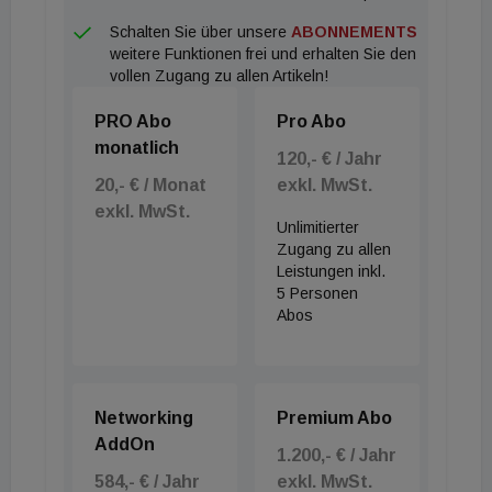
Kreditkosten für Haushalte der oberen
Schalten Sie über unsere
ABONNEMENTS
Einkommenshälfte zwischen 30 und 40 Prozent des
weitere Funktionen frei und erhalten Sie den
Monatseinkommens gependelt. In nur einem Jahr
vollen Zugang zu allen Artikeln!
ist selbst für Besserverdiener die
PRO Abo
Pro Abo
Schuldendienstquote im Mittel von 35 auf 53
monatlich
Prozent explodiert. Das kommt einem radikalen
120,- € / Jahr
20,- € / Monat
exkl. MwSt.
Marktversagen gleich“, sagt Andreas Ederer. Zieht
exkl. MwSt.
man die aktuellen Kreditkosten vom
Unlimitierter
durchschnittlichen Haushaltseinkommen ab und
Zugang zu allen
Leistungen inkl.
lässt das 13. und 14. Gehalt, das zur Berechnung
5 Personen
der Schuldendienstquote herangezogen wird,
Abos
unberücksichtigt, blieben dem Zwei-Personen-
Haushalt pro Kopf und Monat weniger als 500 Euro
für weitere Fix- und Lebenshaltungskosten. „Eine
Networking
Premium Abo
Überarbeitung der Kreditvergaberichtlinien in
AddOn
1.200,- € / Jahr
Österreich ist angesichts dessen dringend geboten,
584,- € / Jahr
exkl. MwSt.