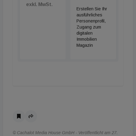
ändert aber nichts daran, dass sich die
exkl. MwSt.
Erstellen Sie Ihr
überwiegende Mehrheit der österreichischen
ausführliches
Haushalte damit ein Eigenheim derzeit schlichtweg
Personenprofil,
nicht leisten kann, selbst wenn die Haushalte einen
Zugang zum
digitalen
Kredit bekämen“, sagt Ederer.
Immobilien
Magazin
© Cachalot Media House GmbH - Veröffentlicht am 27.