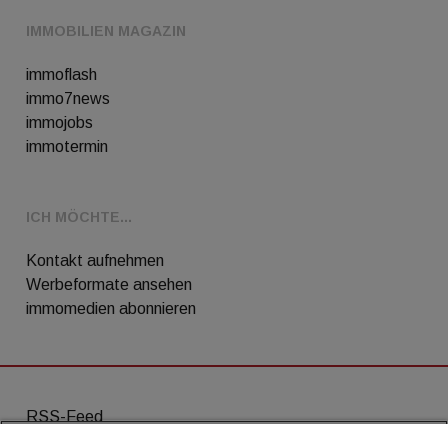
IMMOBILIEN MAGAZIN
immoflash
immo7news
immojobs
immotermin
ICH MÖCHTE...
Kontakt aufnehmen
Werbeformate ansehen
immomedien abonnieren
RSS-Feed