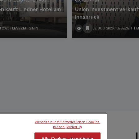
-PORTFOLIO WEITER AUS
GARDEN INN
en kauft Lindner Hotel am
Union Investment verkauft
Innsbruck
I 2026
/ LESEZEIT 2 MIN
09. JULI 2026
/ LESEZEIT 1 M
Webseite nur mit erforderlichen Cookies 
nutzen (Widerruf)
BILIEN MAGAZIN
ICH MÖCHTE...
Alle Cookies akzeptieren