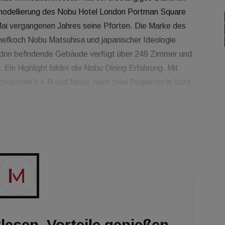
emodellierung des Nobu Hotel London Portman Square
Mai vergangenen Jahres seine Pforten. Die Marke des
hefkoch Nobu Matsuhisa und japanischer Ideologie
London befindende Gebäude verfügt über 249 Zimmer und
. Ein Highlight bildet die Nobu Dining Erfahrung. Mit
 zwischen L + R und Nobu, nach zwei Projekten in Ibiza
ging Director Special Property Finance bei der Aareal
euen uns wieder eine Zusammenarbeit mit L + R zu
Assetklasse, die vorsichtige Erwägungen benötigt,
des Finanziers, insbesondere in dem herausfordernden
lesen. Vorteile genießen.