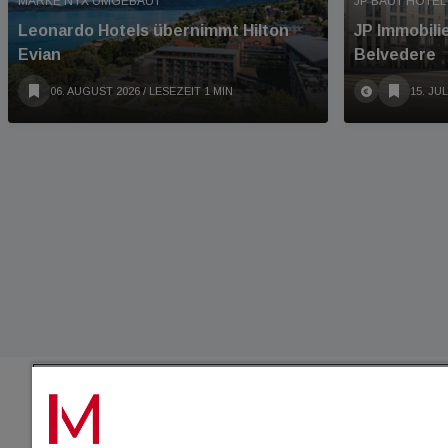
MARKE NYX UMGEBAUT
JP BAUT HOTEL
Leonardo Hotels übernimmt Hilton
JP Immobili
Evian
Belvedere
06. AUGUST 2026
/ LESEZEIT 1 MIN
15. JUL
IMMO