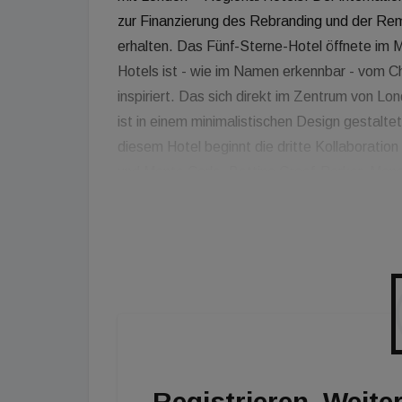
zur Finanzierung des Rebranding und der R
erhalten. Das Fünf-Sterne-Hotel öffnete im 
Hotels ist - wie im Namen erkennbar - vom C
inspiriert. Das sich direkt im Zentrum von 
ist in einem minimalistischen Design gestaltet
diesem Hotel beginnt die dritte Kollaboration
und Monte Carlo. Bettina Graef-Parker, Mana
Bank, kommentiert die Vereinbarung: "Wir fr
haben. Die Hotels sind eine sehr besondere 
sowohl auf Investorseite als auch auf Seite 
Umfeld, in dem wir uns aktuell befinden."
Registrieren. Weiter