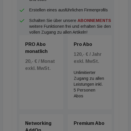
vollständig vermieteten Objekte befinden sich in
Erstellen eines ausführlichen Firmenprofils
Märkten mit begrenztem Angebot und entsprechen
Schalten Sie über unsere
ABONNEMENTS
unserem Ziel, langfristige Cashflows für unsere
weitere Funktionen frei und erhalten Sie den
Investoren zu generieren und gleichzeitig
vollen Zugang zu allen Artikeln!
Wertsteigerungspotenziale zu realisieren.“
PRO Abo
Pro Abo
monatlich
120,- € / Jahr
20,- € / Monat
exkl. MwSt.
exkl. MwSt.
Unlimitierter
Zugang zu allen
Leistungen inkl.
5 Personen
Abos
Networking
Premium Abo
AddOn