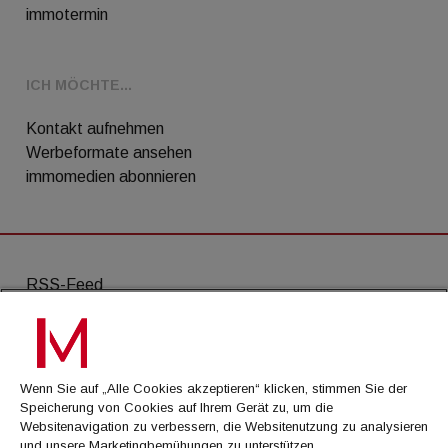
immotermin
ICH MÖCHTE...
Kontakt aufnehmen
Werbeformate ansehen
immomedien abonnieren
RSS-Feed
AGB
Datenschutz
Wenn Sie auf „Alle Cookies akzeptieren“ klicken, stimmen Sie der
Kontakt
Speicherung von Cookies auf Ihrem Gerät zu, um die
Websitenavigation zu verbessern, die Websitenutzung zu analysieren
Impressum
und unsere Marketingbemühungen zu unterstützen.