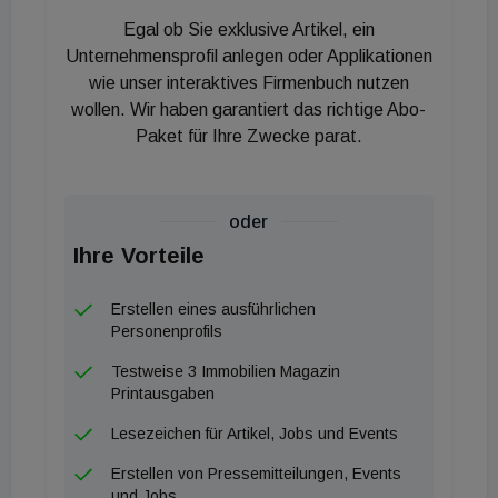
Marktzeitpunkt als ideal an: „Der deutsche
Egal ob Sie exklusive Artikel, ein
Wohnimmobilienmarkt wird durch überzeugende
Unternehmensprofil anlegen oder Applikationen
Fundamentaldaten gestützt, da das Angebot
wie unser interaktives Firmenbuch nutzen
wollen. Wir haben garantiert das richtige Abo-
weiterhin hinter den Zielvorgaben zurückbleibt und
Paket für Ihre Zwecke parat.
mit der Nachfrage nicht Schritt halten kann. Wir
haben bereits eine umfangreiche Pipeline
potenzieller Akquisitionen aufgebaut.“
oder
Ihre Vorteile
Das Investitionsprogramm soll im Rahmen eines
Club-Ansatzes zeitnah skaliert werden. Neben
Erstellen eines ausführlichen
weiteren Core-Bestandsobjekten behält sich das
Personenprofils
Fondsmanagement vor, das Portfolio punktuell um
Testweise 3 Immobilien Magazin
Segmente im Neubau sowie im geförderten
Printausgaben
Wohnungsbau zu ergänzen. Matthieu Samaran,
Lesezeichen für Artikel, Jobs und Events
Executive Director Investment Germany bei AEW,
Erstellen von Pressemitteilungen, Events
betont den qualitativen Fokus: „Die vier nahezu
und Jobs