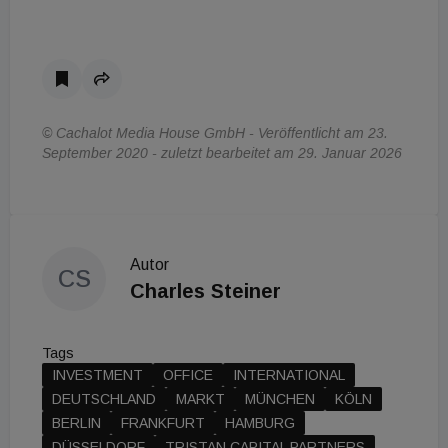
© Cachalot Media House GmbH - Veröffentlicht am 23.
September 2020 - zuletzt bearbeitet am 29. Januar 2026
Autor
CS
Charles Steiner
Tags
INVESTMENT
OFFICE
INTERNATIONAL
DEUTSCHLAND
MARKT
MÜNCHEN
KÖLN
BERLIN
FRANKFURT
HAMBURG
DÜSSELDORF
TRISTAN CAPITAL PARTNERS