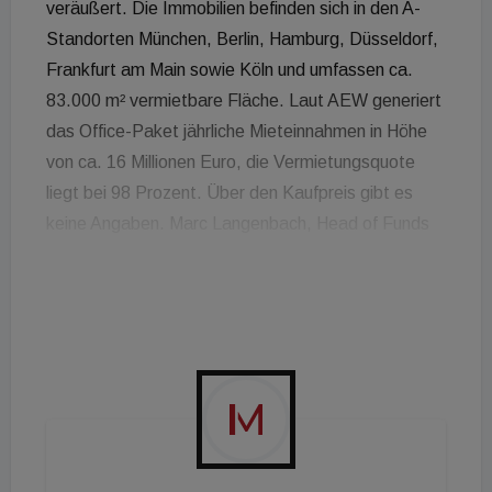
veräußert. Die Immobilien befinden sich in den A-
Standorten München, Berlin, Hamburg, Düsseldorf,
Frankfurt am Main sowie Köln und umfassen ca.
83.000 m² vermietbare Fläche. Laut AEW generiert
das Office-Paket jährliche Mieteinnahmen in Höhe
von ca. 16 Millionen Euro, die Vermietungsquote
liegt bei 98 Prozent. Über den Kaufpreis gibt es
keine Angaben. Marc Langenbach, Head of Funds
& Separate Accounts Germany, von AEW: „Wir
glauben, es ist nun der richtige Zeitpunkt die Anteile
zu verkaufen und den Gewinn zu realisieren. Das
Anteilscheingeschäft sichert den Erstinvestoren die
Partizipation an der wertschöpfenden Asset
Management-Strategie, Immobilien mittels
Neupositionierungen und Aufmietungen qualitativ
aufzuwerten. Zudem konnten wir bereits