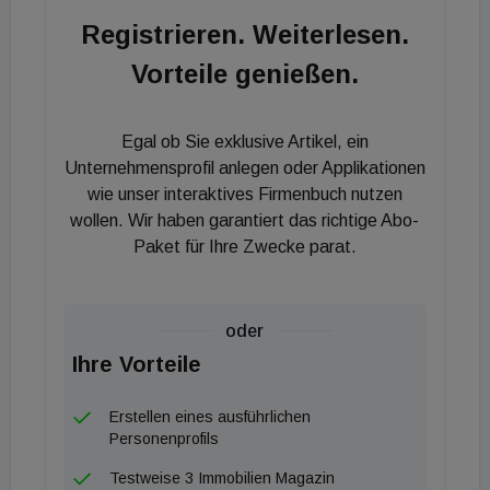
Kapitalzusagen für das Nachfolgeprodukt, den
Registrieren. Weiterlesen.
AEW City Office Germany II, aus der Anlegerschaft
Vorteile genießen.
gewinnen und befinden uns derzeit im aktiven
Objekt-Sourcing.“
Egal ob Sie exklusive Artikel, ein
Unternehmensprofil anlegen oder Applikationen
wie unser interaktives Firmenbuch nutzen
wollen. Wir haben garantiert das richtige Abo-
Paket für Ihre Zwecke parat.
oder
Ihre Vorteile
Erstellen eines ausführlichen
Personenprofils
Testweise 3 Immobilien Magazin