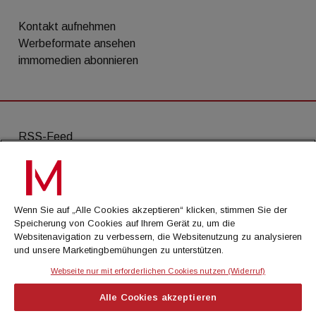
Kontakt aufnehmen
Werbeformate ansehen
immomedien abonnieren
RSS-Feed
AGB
Datenschutz
Wenn Sie auf „Alle Cookies akzeptieren“ klicken, stimmen Sie der
Kontakt
Speicherung von Cookies auf Ihrem Gerät zu, um die
Websitenavigation zu verbessern, die Websitenutzung zu analysieren
Impressum
und unsere Marketingbemühungen zu unterstützen.
Mediadaten
Webseite nur mit erforderlichen Cookies nutzen (Widerruf)
Alle Cookies akzeptieren
© Cachalot Media House GmbH - Alle Rechte