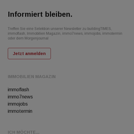
Informiert bleiben.
Treffen Sie eine Selektion unserer Newsletter zu buildingTIMES,
immoflash, Immobilien Magazin, immo7news, immojobs, immotermin
oder dem Morgenjournal
Jetzt anmelden
IMMOBILIEN MAGAZIN
immoflash
immo7news
immojobs
immotermin
ICH MÖCHTE...