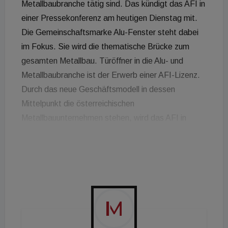
Metallbaubranche tätig sind. Das kündigt das AFI in
einer Pressekonferenz am heutigen Dienstag mit.
Die Gemeinschaftsmarke Alu-Fenster steht dabei
im Fokus. Sie wird die thematische Brücke zum
gesamten Metallbau. Türöffner in die Alu- und
Metallbaubranche ist der Erwerb einer AFI-Lizenz.
Durch das neue Geschäftsmodell in dessen
Mittelpunkt die österreichischen
Metallbauunternehmen stehen, wird das AFI in
Kooperation mit der AMFT - Arbeitsgemeinschaft
der Hersteller von Metall-
Fenster/Türen/Tore/Fassaden gemeinsam mit
Systemanbietern,
Oberflächenveredelungsbetrieben,
Glasproduzenten und anderen Unternehmen bzw.
Organisationen der Branche tätig sein.