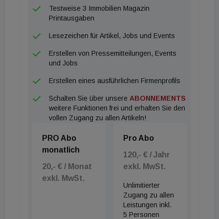
Media-Kampagnen, Aktivitäten rund um das AFI-
Testweise 3 Immobilien Magazin
Weißbuch der Gemeinschaftsmarke Alu-Fenster,
Printausgaben
die Ausschreibung des Aluminium-Architektur-
Lesezeichen für Artikel, Jobs und Events
Preises in Kooperation mit namhaften
Erstellen von Pressemitteilungen, Events
österreichischen Architektur-Organisationen sowie
und Jobs
die Entwicklung einer portfoliogerechten
Erstellen eines ausführlichen Firmenprofils
Lizenznehmerliste mit hohem Mehrwert für
Schalten Sie über unsere
ABONNEMENTS
Auftraggeber und Auftragnehmer.
weitere Funktionen frei und erhalten Sie den
vollen Zugang zu allen Artikeln!
PRO Abo
Pro Abo
monatlich
120,- € / Jahr
20,- € / Monat
exkl. MwSt.
exkl. MwSt.
Unlimitierter
Zugang zu allen
Leistungen inkl.
5 Personen