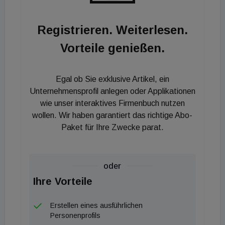
Kernbereiche sind die Interne Kommunikation und
das neutrale Metallbau-Marketing. Im Rahmen der
Registrieren. Weiterlesen.
Internen Kommunikation will der Verein die
Vorteile genießen.
Entwicklung von Positionen die Lizenznehmer und
Lizenzpartner von innen her stärken. Nach außen
fungiert das AFI für den hochwertigen Metallbau.
Egal ob Sie exklusive Artikel, ein
Als Vision gilt der Aufbau einer
Unternehmensprofil anlegen oder Applikationen
Metallbau.Influencer.Community, die - auch online -
wie unser interaktives Firmenbuch nutzen
wollen. Wir haben garantiert das richtige Abo-
selbstbewusst kommuniziert was der Metallbau
Paket für Ihre Zwecke parat.
kann. Das neue Lizenzkonzept AFI.Zukunft enthält
neben gemeinsamen Aktivitäten zahlreiche
Direktleistungen für in der österreichischen
oder
Metallbaubranche tätige Unternehmen. Beispiele
Ihre Vorteile
sind branchenspezifische sowie regionale
Impulstreffen, regionale und
Erstellen eines ausführlichen
unternehmensspezifische Werbe-, PR- und Social-
Personenprofils