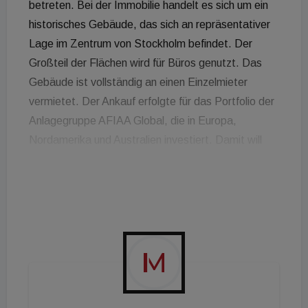
betreten. Bei der Immobilie handelt es sich um ein
historisches Gebäude, das sich an repräsentativer
Lage im Zentrum von Stockholm befindet. Der
Großteil der Flächen wird für Büros genutzt. Das
Gebäude ist vollständig an einen Einzelmieter
vermietet. Der Ankauf erfolgte für das Portfolio der
Anlagegruppe AFIAA Global, die in Europa,
Nordamerika und Australien investiert. Damit will
die AFIAA die Präsenz in den Nordics auf Basis
ihrer fokussierten Wachstumsstrategie stärken und
erweitern. „Schweden, und insbesondere
Stockholm, ist aufgrund seiner Stabilität und
positiver Wachstumsaussichten einer der
attraktivsten Immobilienmärkte Europas. Der
schwedische Immobilienmarkt ist sehr stark von
lokalen Investoren dominiert. Umso mehr freut es