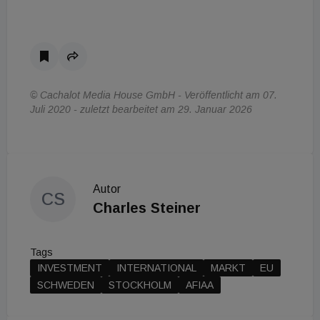
© Cachalot Media House GmbH - Veröffentlicht am 07.
Juli 2020 - zuletzt bearbeitet am 29. Januar 2026
Autor
CS
Charles Steiner
Tags
INVESTMENT
INTERNATIONAL
MARKT
EU
SCHWEDEN
STOCKHOLM
AFIAA