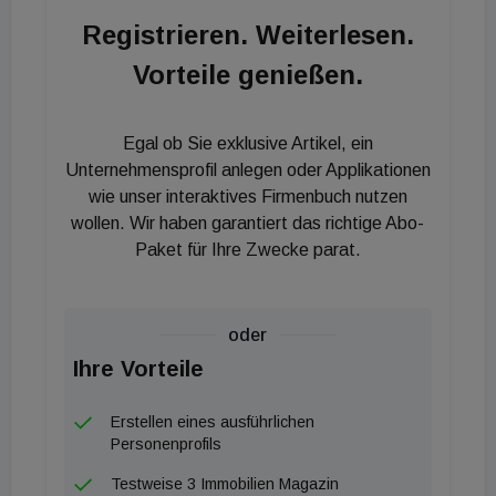
uns, dass uns mit dem Erwerb nun der Einstieg in
Registrieren. Weiterlesen.
den Markt geglückt ist. Sich in Zukunft bietende
Vorteile genießen.
Gelegenheiten werden wir für weitere Zukäufe
nutzen“, so Sebastian Feix, Head of Transactions
International bei AFIAA.
Egal ob Sie exklusive Artikel, ein
Unternehmensprofil anlegen oder Applikationen
wie unser interaktives Firmenbuch nutzen
wollen. Wir haben garantiert das richtige Abo-
Paket für Ihre Zwecke parat.
oder
Ihre Vorteile
Erstellen eines ausführlichen
Personenprofils
Testweise 3 Immobilien Magazin