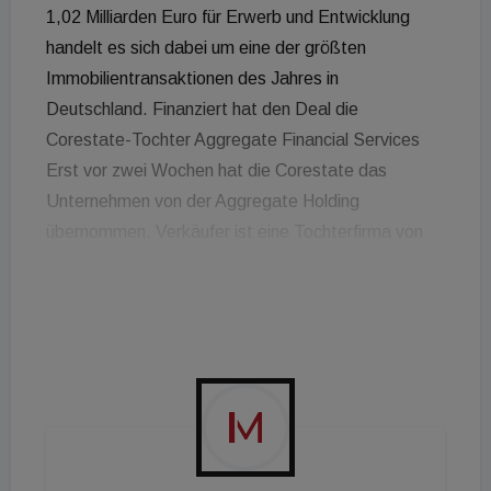
1,02 Milliarden Euro für Erwerb und Entwicklung
handelt es sich dabei um eine der größten
Immobilientransaktionen des Jahres in
Deutschland. Finanziert hat den Deal die
Corestate-Tochter Aggregate Financial Services
Erst vor zwei Wochen hat die Corestate das
Unternehmen von der Aggregate Holding
übernommen. Verkäufer ist eine Tochterfirma von
Vivion, die das Ensemble Ende 2019 übernommen
hatte. Entwickelt wird das „Fürst“ von Cells. Es
entstehen rd. 107.000 m² Nutzfläche, davon u.a.
53.000 m² Büro-, 14.000 m² Handels- und
Gastronomie- sowie 10.000 m² Hotelflächen. Hinzu
kommen ein Theater und ein Museum auf
zusammen 8.800 m². Im Jahr 2023 soll die
Neuentwicklung abgeschlossen werden