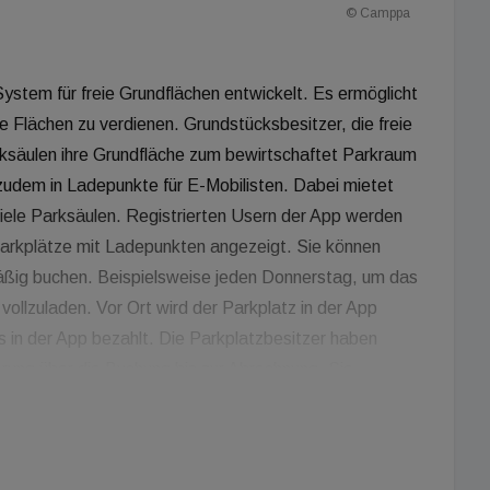
© Camppa
ystem für freie Grundflächen entwickelt. Es ermöglicht
e Flächen zu verdienen. Grundstücksbesitzer, die freie
ksäulen ihre Grundfläche zum bewirtschaftet Parkraum
udem in Ladepunkte für E-Mobilisten. Dabei mietet
viele Parksäulen. Registrierten Usern der App werden
Parkplätze mit Ladepunkten angezeigt. Sie können
mäßig buchen. Beispielsweise jeden Donnerstag, um das
llzuladen. Vor Ort wird der Parkplatz in der App
 in der App bezahlt. Die Parkplatzbesitzer haben
erung über die Buchung bis zur Abrechnung. Sie
chrift von Camppa. Über Nacht, beispielsweise am
7 auf einer ungenützten Grundfläche. Schon ab fünf
n für die Miete oder das Leasing der Parksäule