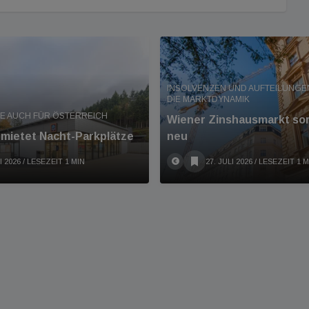
INSOLVENZEN UND AUFTEILUNG
DIE MARKTDYNAMIK
E AUCH FÜR ÖSTERREICH
Wiener Zinshausmarkt sort
rmietet Nacht-Parkplätze
neu
I 2026
/ LESEZEIT 1 MIN
27. JULI 2026
/ LESEZEIT 1 M