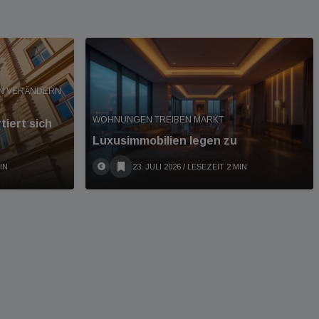
EN VERÄNDERN
WOHNUNGEN TREIBEN MARKT
iert sich
Luxusimmobilien legen zu
IN
23. JULI 2026
/ LESEZEIT 2 MIN