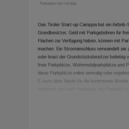
Parksäule von Camppa
Das Tiroler Start-up Camppa hat ein Airbnb-S
Grundbesitzer, Geld mit Parkgebühren für frei
Flächen zur Verfügung haben, können mit Par
machen. Ein Stromanschluss verwandelt sie z
oder least der Grundstücksbesitzer beliebig 
freie Parkplätze, Wohnmobilparkplätze und 
diese Parkplätze online einmalig oder regel
E-Auto über Nacht für die kommende Woche vo
entsperrt und nach Verlassen des Parkplatzes
keine administrative Arbeit - von der Reservi
bekommen automatisch eine monatliche Guts
Parkplatz eines Fachmarktzentrums, oder 24/
Buchungen pro Jahr sind die jährlichen Koste