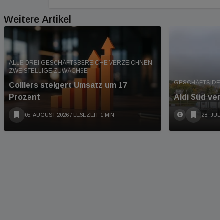
Weitere Artikel
ALLE DREI GESCHÄFTSBEREICHE VERZEICHNEN
ZWEISTELLIGE ZUWÄCHSE
GESCHÄFTSIDE
Colliers steigert Umsatz um 17
Prozent
Aldi Süd ve
05. AUGUST 2026
/ LESEZEIT 1 MIN
28. JUL