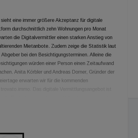
o sieht eine immer größere Akzeptanz für digitale
ttform durchschnittlich zehn Wohnungen pro Monat
ten die Digitalvermittler einen starken Anstieg von
tierenden Mietanbote. Zudem zeige die Statistik laut
. Abgeber bei den Besichtigungsterminen. Alleine die
esichtigungen würden einer Person einen Zeitaufwand
achen. Anita Körbler und Andreas Dorner, Gründer der
eiertage erwarten wir für die kommenden
 trovato.immo. Das digitale Vermittlungsangebot ist
deale Ergänzung, um das verstärkte Interesse rund um
von trovato reichen von den erwähnten Daten bis hin zu
tagen, präferierter Zimmeranzahl oder beliebten
o werden Stornierungen bzw. spontane Umbuchungen