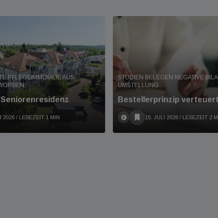
TE PFLEGEIMMOBILIE AUS
STUDIEN BELEGEN NEGATIVE BIL
RWORBEN
UMSTELLUNG
t Seniorenresidenz
Bestellerprinzip verteuer
I 2026
/ LESEZEIT 1 MIN
15. JULI 2026
/ LESEZEIT 2 M