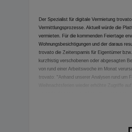
Der Spezialist für digitale Vermietung trovat
Vermittlungsprozesse. Aktuell würde die Pla
vermieten. Für die kommenden Feiertage erwar
Wohnungsbesichtigungen und der daraus resul
trovato die Zeitersparnis für Eigentümer bzw
kurzfristig verschobenen oder abgesagten B
von rund einer Arbeitswoche im Monat verurs
trovato: "Anhand unserer Analysen rund um F
Weihnachtsferien wieder erhöhte Zugriffe auf
somit für Abgeber von Mietwohnungen eine i
die Feiertage zu nutzen." Die Auswertungen 
präzisen Besichtigungszeiten, bevorzugten E
Preisklassen der einzelnen Objekte, ebens
analysiert.