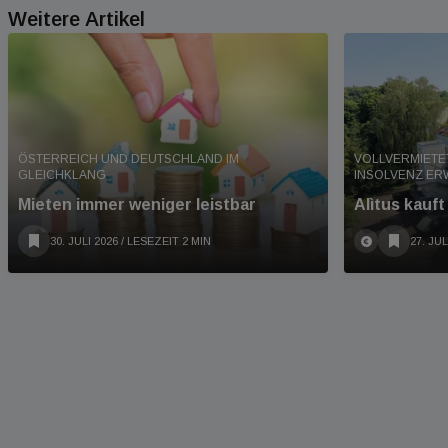
Weitere Artikel
ÖSTERREICH UND DEUTSCHLAND IM
VOLLVERMIETE
GLEICHKLANG
INSOLVENZ E
Mieten immer weniger leistbar
Alìtus kauf
30. JULI 2026
/ LESEZEIT 2 MIN
27. JUL