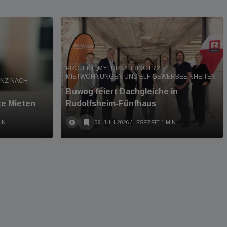
PROJEKT „MY.TURN“ BRINGT 72
MIETWOHNUNGEN UND ELF GEWERBEEINHEITEN
ANZ NACH
Buwog feiert Dachgleiche in
te Mieten
Rudolfsheim-Fünfhaus
IN
09. JULI 2026
/ LESEZEIT 1 MIN