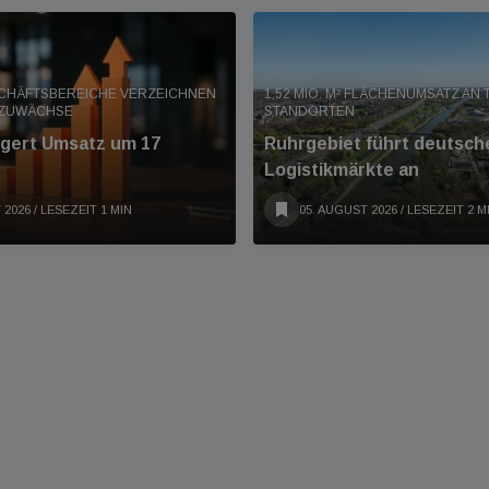
SCHÄFTSBEREICHE VERZEICHNEN
1,52 MIO. M² FLÄCHENUMSATZ AN 
 ZUWÄCHSE
STANDORTEN
eigert Umsatz um 17
Ruhrgebiet führt deutsch
Logistikmärkte an
 2026
/ LESEZEIT 1 MIN
05. AUGUST 2026
/ LESEZEIT 2 M