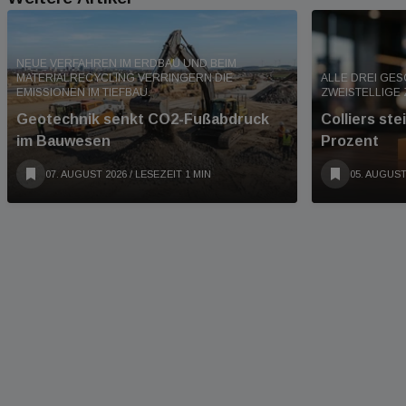
NEUE VERFAHREN IM ERDBAU UND BEIM
MATERIALRECYCLING VERRINGERN DIE
ALLE DREI GE
EMISSIONEN IM TIEFBAU.
ZWEISTELLIGE
Geotechnik senkt CO2-Fußabdruck
Colliers st
im Bauwesen
Prozent
07. AUGUST 2026
/ LESEZEIT 1 MIN
05. AUGUST