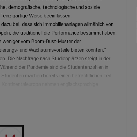
che, demografische, technologische und soziale
einzigartige Weise beeinflussen.
zu bei, dass sich Immobilienanlagen allmählich von
ln, die traditionell die Performance bestimmt haben.
die weniger vom Boom-Bust-Muster der
izierungs- und Wachstumsvorteile bieten könnten."
n. Die Nachfrage nach Studienplätzen steigt in der
Während der Pandemie sind die Studentenzahlen in
 Studenten machen bereits einen beträchtlichen Teil
in Kontinentaleuropa nehmen englischsprachige
n erheblicher Mangel an maßgeschneiderten
igen, was neue Investitionsmöglichkeiten für eigens
 Die Logistik ist das nächste interessante Anlagefeld,
ssektoren glauben wir weiterhin an die
urch die Nachfrage aufgrund sich verändernder
samtleerstandsquote in Europa ist mit 2,4 Prozent