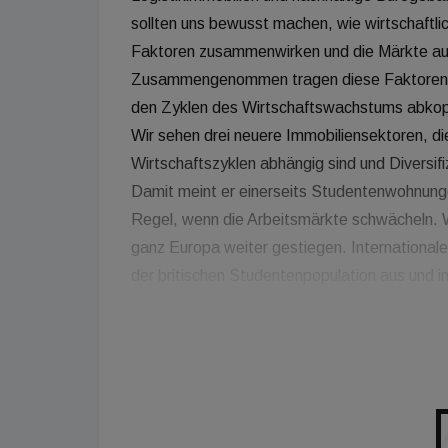
sollten uns bewusst machen, wie wirtschaftli
Faktoren zusammenwirken und die Märkte auf 
Zusammengenommen tragen diese Faktoren da
den Zyklen des Wirtschaftswachstums abkoppe
Wir sehen drei neuere Immobiliensektoren, 
Wirtschaftszyklen abhängig sind und Diversif
Damit meint er einerseits Studentenwohnunge
Regel, wenn die Arbeitsmärkte schwächeln. 
ganz Europa weiter gestiegen. Internationale
der britischen Studentenpopulation aus und 
Studiengänge zu. In ganz Europa besteht ei
Studentenwohnungen und die Privatmieten ste
für Studenten errichtete Unterkünfte schafft.
denn so Slater: "In den traditionellen Handel
Fundamentaldaten des Logistiksektors, die d
Geschäftsmodelle begünstigt werden. Die Ge