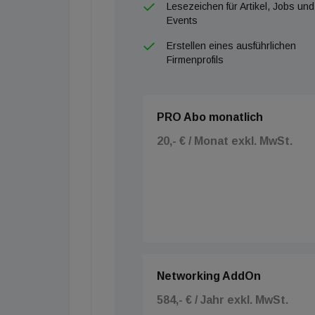
Lesezeichen für Artikel, Jobs und
Anleihen und börsennotierten Wertpapieren h
Events
Erstellen eines ausführlichen
Firmenprofils
PRO Abo monatlich
20,- € / Monat exkl. MwSt.
Networking AddOn
584,- € / Jahr exkl. MwSt.