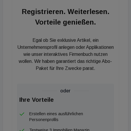
herausfordernde Rahmenbedingungen und
Registrieren. Weiterlesen.
Wertschöpfungskette. Im Oktober 2020 werden
Vorteile genießen.
Christian Kühn (Architekturstiftung Österreich), Ida
Pirstinger (IG Architektur) und Johannes
Wiesflecker (AAP2018-Preisträger) gemeinsam mit
Egal ob Sie exklusive Artikel, ein
Experten der Metallbaubranche Anton Resch
Unternehmensprofil anlegen oder Applikationen
(Arbeitsgemeinschaft der Hersteller von Metall-
wie unser interaktives Firmenbuch nutzen
wollen. Wir haben garantiert das richtige Abo-
Fenster / Türen / Tore / Fassaden), Martin
Paket für Ihre Zwecke parat.
Steinhäufl (Sachverständiger) und Thomas Sattler
(Aluminium-Fenster-Institut) sowohl den Aluminium-
Architektur-Preis 2020 als auch den Sonderpreis
oder
Metallbau küren.
Ihre Vorteile
Erstellen eines ausführlichen
Personenprofils
Testweise 3 Immobilien Magazin