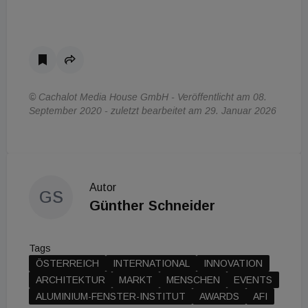
© Cachalot Media House GmbH - Veröffentlicht am 08.
September 2020 - zuletzt bearbeitet am 29. Januar 2026
Autor
GS
Günther Schneider
Tags
ÖSTERREICH
INTERNATIONAL
INNOVATION
ARCHITEKTUR
MARKT
MENSCHEN
EVENTS
ALUMINIUM-FENSTER-INSTITUT
AWARDS
AFI