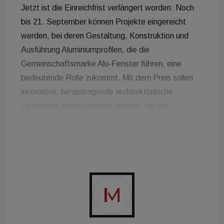
Jetzt ist die Einreichfrist verlängert worden: Noch
bis 21. September können Projekte eingereicht
werden, bei deren Gestaltung, Konstruktion und
Ausführung Aluminiumprofilen, die die
Gemeinschaftsmarke Alu-Fenster führen, eine
bedeutende Rolle zukommt. Mit dem Preis sollen
innovative, herausragende architektonische
Leistungen ausgezeichnet werden, die die
gestalterischen sowie technischen Möglichkeiten
von Aluminiumprofilen aufzeigen und die
Dauerhaftigkeit sowie Wertbeständigkeit der
Aluminiumanwendung dokumentieren. Erstmals wird
heuer auch der Sonderpreis Metallbau vergeben.
Die Metallbauleistungen werden anhand folgender
Kriterien beurteilt: Komplexität des Gebäudes,
handwerkliche Ausführung der Metallbauleistung,