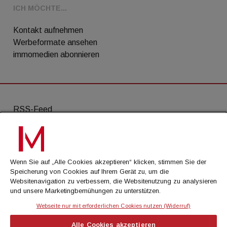
ICH MÖCHTE...
Kontakt aufnehmen
Werbeformate ansehen
immomedien abonnieren
RSS-Feed
AGB
Datenschutz
Wenn Sie auf „Alle Cookies akzeptieren“ klicken, stimmen Sie der
Kontakt
Speicherung von Cookies auf Ihrem Gerät zu, um die
Websitenavigation zu verbessern, die Websitenutzung zu analysieren
Impressum
und unsere Marketingbemühungen zu unterstützen.
Mediadaten
Webseite nur mit erforderlichen Cookies nutzen (Widerruf)
Alle Cookies akzeptieren