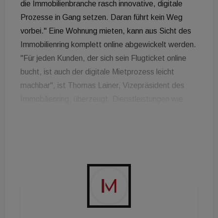
die Immobilienbranche rasch innovative, digitale
Prozesse in Gang setzen. Daran führt kein Weg
vorbei." Eine Wohnung mieten, kann aus Sicht des
Immobilienring komplett online abgewickelt werden.
"Für jeden Kunden, der sich sein Flugticket online
bucht, ist auch der digitale Mietprozess leicht
machbar", ist Thomas Lainer, Vizepräsident des
Immobilienring, überzeugt. Dienstleistungen wie
Begehungen oder Preisverhandlungen werden
künftig hybrid erfolgen. Die erste Besichtigung zur
Vorausscheidung wird online und erst wenn die
Wohnung in Frage kommt, persönlich erfolgen.
Lainer: "Für den Immobilienring wurde ein eigenes
Tool für den digitalen Mietprozess entwickelt, das
die Mitgliedskanzleien kostengünstig anwenden
können." Das Tool ist eine cloudbasierte Lösung,