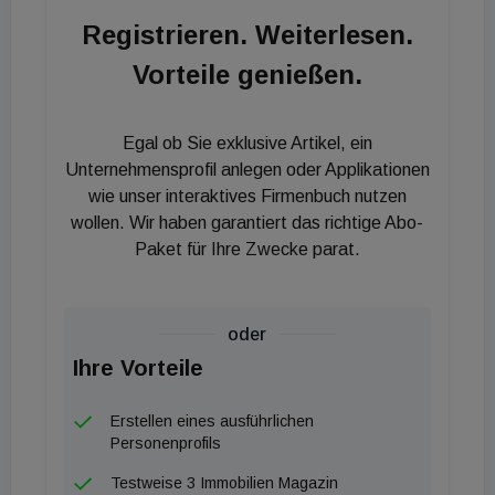
mit der viele manuelle und wiederkehrende
Registrieren. Weiterlesen.
Aufgaben zeiteffizient abgewickelt und alle
Vorteile genießen.
Gesprächspartner miteinander vernetzt werden.
"Ohne der Anwendung digitaler Prozesse wird es für
Makler sehr schwer werden, vor allem im künftig
Egal ob Sie exklusive Artikel, ein
schwierigeren Marktumfeld", ist Spiegelfeld
Unternehmensprofil anlegen oder Applikationen
überzeugt.
wie unser interaktives Firmenbuch nutzen
wollen. Wir haben garantiert das richtige Abo-
Paket für Ihre Zwecke parat.
oder
Ihre Vorteile
Erstellen eines ausführlichen
Personenprofils
Testweise 3 Immobilien Magazin