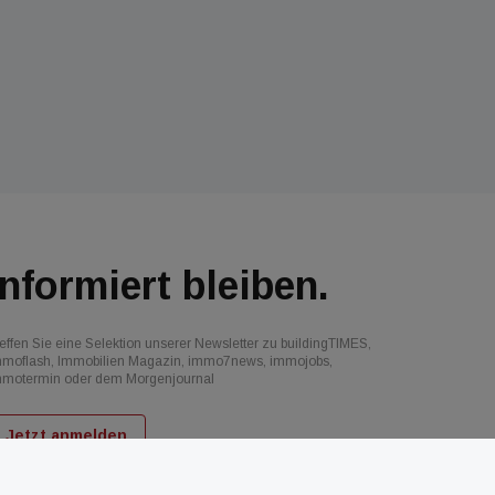
Informiert bleiben.
effen Sie eine Selektion unserer Newsletter zu buildingTIMES,
mmoflash, Immobilien Magazin, immo7news, immojobs,
mmotermin oder dem Morgenjournal
Jetzt anmelden