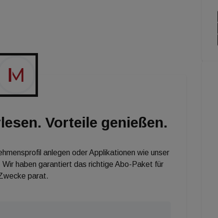
 hat. So können Sie sich bei den immo7 News
.at/newsletteranmeldung.html]immoseven.at[/url]
hon werden Sie jeden Freitagmorgen mit den
rem Web-TV-Format versorgt!-TV-Format versorgt!
lesen. Vorteile genießen.
nehmensprofil anlegen oder Applikationen wie unser
 Wir haben garantiert das richtige Abo-Paket für
 Zwecke parat.