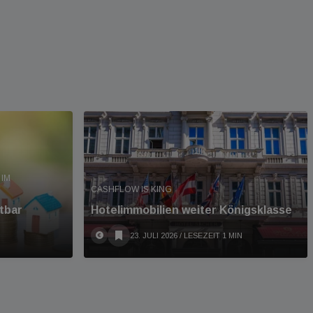
IM
CASHFLOW IS KING
tbar
Hotelimmobilien weiter Königsklasse
23. JULI 2026
/ LESEZEIT 1 MIN