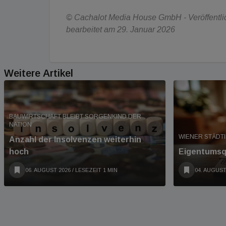
© Cachalot Media House GmbH - Veröffentlich
bearbeitet am 29. Januar 2026
Weitere Artikel
BAUWIRTSCHAFT BLEIBT SORGENKIND DER
NATION
WIENER STÄDT
Anzahl der Insolvenzen weiterhin
hoch
Eigentumsqu
06. AUGUST 2026
/ LESEZEIT 1 MIN
04. AUGUST