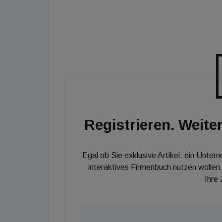
Bundesregierung noch keine Wirkung gezeigt
anmelden: Einfach auf [url=http://immoseven
klicken, Daten eingeben und abonnieren. Sc
wichtigsten Nachrichten der Woche in unse
Registrieren. Weiter
Egal ob Sie exklusive Artikel, ein Unter
interaktives Firmenbuch nutzen wollen.
Ihre