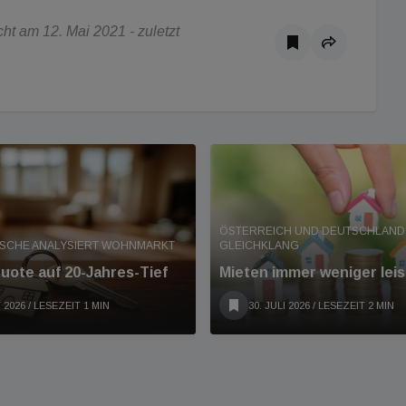
t am 12. Mai 2021 - zuletzt
ÖSTERREICH UND DEUTSCHLAND 
ISCHE ANALYSIERT WOHNMARKT
GLEICHKLANG
ote auf 20-Jahres-Tief
Mieten immer weniger leis
 2026
/ LESEZEIT 1 MIN
30. JULI 2026
/ LESEZEIT 2 MIN