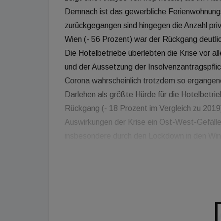
Demnach ist das gewerbliche Ferienwohnung
zurückgegangen sind hingegen die Anzahl pr
Wien (- 56 Prozent) war der Rückgang deutlich
Die Hotelbetriebe überlebten die Krise vor a
und der Aussetzung der Insolvenzantragspflic
Corona wahrscheinlich trotzdem so ergangenen
Darlehen als größte Hürde für die Hotelbetrie
Rückgang (- 18 Prozent im Vergleich zu 2019) 
Auswirkungen der Krise ein Ost-West-Gefäll
insbesondere durch den Lockdown in den Wint
Bundesländer konnten hingegen durch das ge
Übernachtungen zulegen. Besonders hart getr
Schaffer liegen die Gründe dafür vor allem a
Übernachtungen, insbesondere in Wien (80 P
aus interkontinentalen Märkten. Schaffer ho
möglich sind. Die Rückgänge der Städtehotell