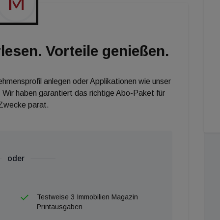
boomenden Inlandstourismus profitiert, abgefangen.
e des Tunnels: "2020 war ein kurzer und heftiger
t 2001 jedes Jahr um 4 Prozent gestiegen. Die
lesen. Vorteile genießen.
, denn Reisen ist ein Grundbedürfnis für immer mehr
nehmensprofil anlegen oder Applikationen wie unser
 Wir haben garantiert das richtige Abo-Paket für
 Zwecke parat.
oder
Testweise 3 Immobilien Magazin
Printausgaben