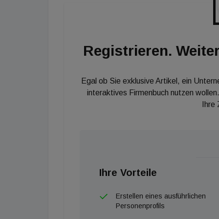
Ferienhotellerie, die insbesondere von dem 
Der Hotelexperte sieht auch ein Licht am End
Einbruch. Aber der globale Tourismus ist sei
Registrieren. Weiter
Wachstumszahlen werden sicher zurückkommen
Menschen geworden."
Egal ob Sie exklusive Artikel, ein Unter
interaktives Firmenbuch nutzen wollen.
Ihre
Ihre Vorteile
Erstellen eines ausführlichen
Personenprofils