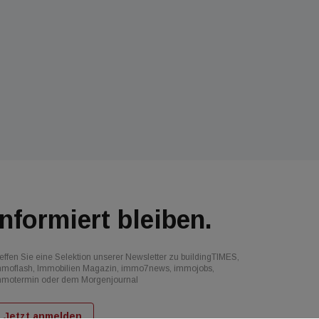
Informiert bleiben.
effen Sie eine Selektion unserer Newsletter zu buildingTIMES,
mmoflash, Immobilien Magazin, immo7news, immojobs,
mmotermin oder dem Morgenjournal
Jetzt anmelden