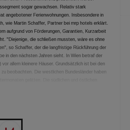
ssegment sogar gewachsen. Relativ stark
ivat angebotener Ferienwohnungen. Insbesondere in
, wie Martin Schaffer, Partner bei mrp hotels erklärt.
llem aufgrund von Förderungen, Garantien, Kurzarbeit
ht. "Diejenige, die schließen mussten, wäre es ohne
", so Schaffer, der die langfristige Rückführung der
be in den nächsten Jahren sieht. In Wien betraf der
vor allem kleinere Häuser. Grundsätzlich ist bei den
e zu beobachten. Die westlichen Bundesländer haben
ermonaten gelitten. Die südlichen und östlichen
stiegene Interesse an Sommerreisen teils sogar an
offen hat die Pandemie die Städtehotellerie. Laut
n dem größeren Anteil an ausländischen
rozent). So fehle es an Kongressreisenden und Gästen
fft, dass im Sommer oder Herbst wieder Kongresse
erie werden aber, so Schaffer, von der