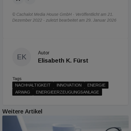
© Cachalot Media House GmbH - Veröffentlicht am 21.
Dezember 2022 - zuletzt bearbeitet am 29. Januar 2026
Autor
EK
Elisabeth K. Fürst
Tags
NACHHALTIGKEIT
INNOVATION
ENERGIE
ARWAG
ENERGIEERZEUGUNGSANLAGE
Weitere Artikel