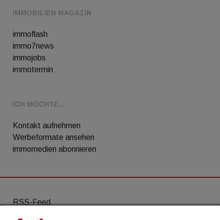
IMMOBILIEN MAGAZIN
immoflash
immo7news
immojobs
immotermin
ICH MÖCHTE...
Kontakt aufnehmen
Werbeformate ansehen
immomedien abonnieren
RSS-Feed
AGB