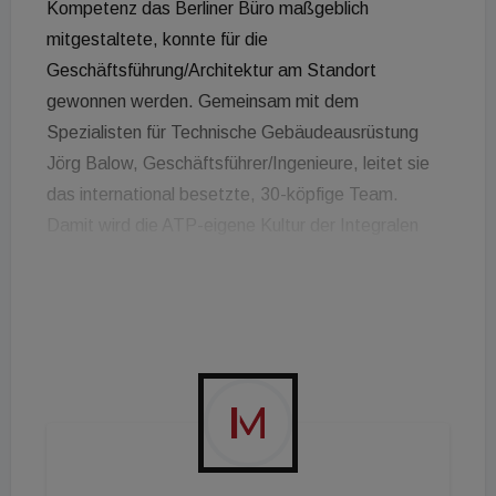
Kompetenz das Berliner Büro maßgeblich
mitgestaltete, konnte für die
Geschäftsführung/Architektur am Standort
gewonnen werden. Gemeinsam mit dem
Spezialisten für Technische Gebäudeausrüstung
Jörg Balow, Geschäftsführer/Ingenieure, leitet sie
das international besetzte, 30-köpfige Team.
Damit wird die ATP-eigene Kultur der Integralen
Planung auch an der Spitze von ATP Berlin
abgebildet. "Ich freue mich darauf, gemeinsam mit
Jörg Balow unser Büro durch mein ganzheitliches
Verständnis von Planen und Bauen aktiv
weiterzuentwickeln und komplexe Projekte mit
unserem großartigen Team erfolgreich zu
realisieren", so die neue
Geschäftsführerin/Architektur. Für Jörg Balow ist