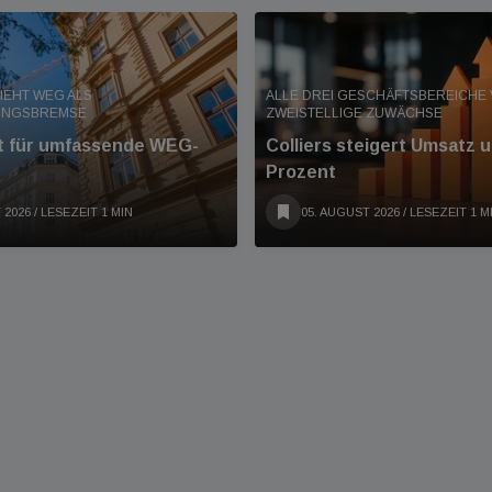
IEHT WEG ALS
ALLE DREI GESCHÄFTSBEREICHE
UNGSBREMSE
ZWEISTELLIGE ZUWÄCHSE
nt für umfassende WEG-
Colliers steigert Umsatz 
Prozent
 2026
/ LESEZEIT 1 MIN
05. AUGUST 2026
/ LESEZEIT 1 M