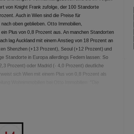
t von Knight Frank zufolge, der 100 Standorte
ozent. Auch in Wien sind die Preise für
z nach oben geblieben. Otto Immobilien,
r ein Plus von 0,8 Prozent aus. An manchen Standorten
ach lag Auckland mit einem Anstieg von 18 Prozent an
dten Shenzhen (+13 Prozent), Seoul (+12 Prozent) und
ge Standorte in Europa allerdings Federn lassen: So
-2,3 Prozent) oder Madrid (- 4,0 Prozent) deutliche
eist sich Wien mit einem Plus von 0,8 Prozent als
eilung Wohnimmobilien bei Otto Immobilien: "Die
 wie Wien zu schwächen - sie hat sogar das Potenzial
en künftig noch mehr über die 15-Minuten-Stadt, grüne
rungsboom hören." Dass in Wien auch Luxuswerte
er, Otto International Network Management ausführt:
usgezeichnete Luft- und Wasserqualität sowie
 die für eine Großstadt heute nicht mehr