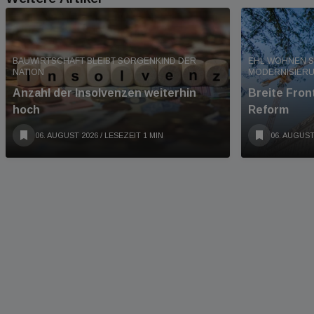
BAUWIRTSCHAFT BLEIBT SORGENKIND DER
EHL WOHNEN S
NATION
MODERNISIER
Anzahl der Insolvenzen weiterhin
Breite Fro
hoch
Reform
06. AUGUST 2026
/ LESEZEIT 1 MIN
06. AUGUST