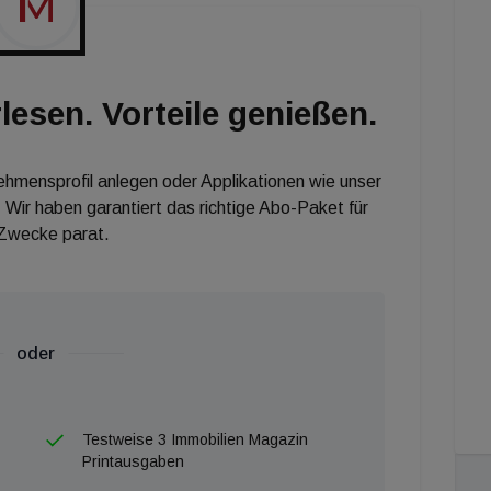
punkten möchte." Obwohl das Gesamtvolumen der
ing, lag das von privaten Anlegern eingesetzte Kapital
urchschnitt. Obwohl das Gesamtvolumen der
lesen. Vorteile genießen.
ing, lag das von privaten Anlegern eingesetzte Kapital
chschnitt und war damit weitaus größer als die
 Frank rechnet heuer mit einer Preissteigerung von bis zu
nehmensprofil anlegen oder Applikationen wie unser
 Wir haben garantiert das richtige Abo-Paket für
 Zwecke parat.
oder
Testweise 3 Immobilien Magazin
Printausgaben