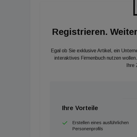
wegzudenken sind, wenn sie international 
Immobilieninvestitionen im Jahr 2020 zurückg
immer noch 9 Prozent über dem 10-Jahres-D
Registrieren. Weiter
Immobilieninvestitionen im Jahr 2020 zurückg
immer noch 9 Prozent über dem 10-Jahres-Dur
Investitionen institutioneller Anleger. Knight
Egal ob Sie exklusive Artikel, ein Unter
interaktives Firmenbuch nutzen wollen.
sieben Prozent weltweit.
Ihre
Ihre Vorteile
Erstellen eines ausführlichen
Personenprofils