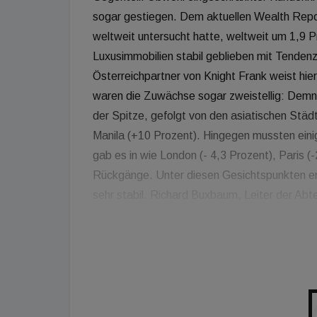
sogar gestiegen. Dem aktuellen Wealth Repor
weltweit untersucht hatte, weltweit um 1,9 Pr
Luxusimmobilien stabil geblieben mit Tenden
Österreichpartner von Knight Frank weist hie
waren die Zuwächse sogar zweistellig: Demn
der Spitze, gefolgt von den asiatischen Stä
Manila (+10 Prozent). Hingegen mussten eini
gab es in wie London (- 4,3 Prozent), Paris (
Rückgänge. Unter diesen Gesichtspunkten erw
sehr stabil. Richard Buxbaum, Leiter der Abt
Pandemie ist weit davon entfernt, eine Stadt
für eine ,Wiedergeburt' aufgezeigt. Wir werd
Ortsgestaltung oder den kommenden Erneue
steigen, hat seine Gründe, wie Martina Grub
"Nachhaltigkeit, weiträumige Grünflächen, a
umfangreiche Outdoor-Angebote sind Themen,