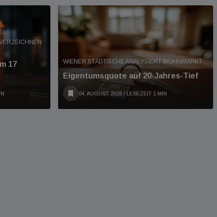
 VERZEICHNEN
WIENER STÄDTISCHE ANALYSIERT WOHNMARKT
um 17
Eigentumsquote auf 20-Jahres-Tief
IN
04. AUGUST 2026
/ LESEZEIT 1 MIN