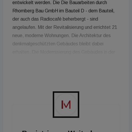
entwickelt werden. Die Die Bauarbeiten durch
Rhomberg Bau GmbH im Bauteil D - dem Bauteil,
der auch das Radiocafé beherbergt - sind
angelaufen. Mit der Revitalisierung und errichtet 21
neue, moderne Wohnungen. Die Architektur des
denkmalgeschützten Gebäudes bleibt dabei
erhalten. Die Modernisierung des Gebäudes in der
Argentinierstraße 30 soll Auftakt werden zu einer
gesamthaften Weiterentwicklung der
geschichtsträchtigen Funkhaus-Immobilie. Geplant
ist eine Nutzung, die eine ausgewogene Mischung
aus Wohneigentum und Angeboten im Kultur-
beispielsweise mit Kultur- und Bildungseinrichtungen
- und im Arbeitsbereich, also Kreativeinrichtung,
Start-ups oder Investoren, vorsieht. Auch der ORF
werde als Eigentümer des Kulturtrakts mit Radio-