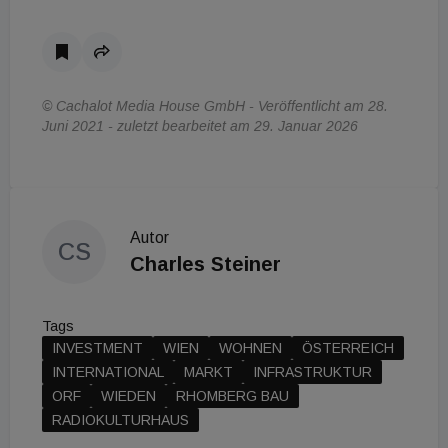
© Cachalot Media House GmbH - Veröffentlicht am 28.
Juni 2021 - zuletzt bearbeitet am 29. Januar 2026
Autor
CS
Charles Steiner
Tags
INVESTMENT
WIEN
WOHNEN
ÖSTERREICH
INTERNATIONAL
MARKT
INFRASTRUKTUR
ORF
WIEDEN
RHOMBERG BAU
RADIOKULTURHAUS