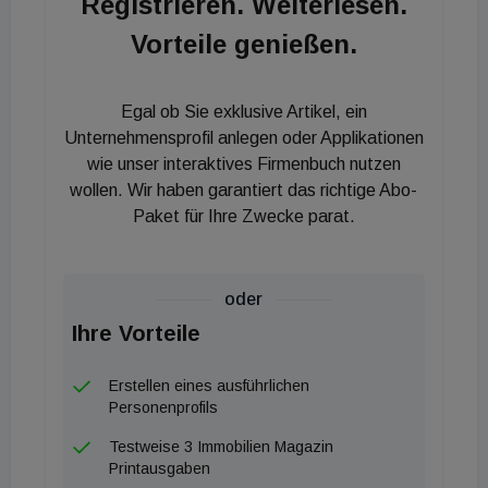
Registrieren. Weiterlesen.
Sendesaal und Hörspielstudios weiter an Bord
Vorteile genießen.
bleiben. Das Funkhaus in der Argentinierstraße ist
das älteste Funkhaus in Österreich. Es wurde in den
Jahren 1935 bis 1939 unter Einbeziehung von
Egal ob Sie exklusive Artikel, ein
älterer Bausubstanz nach den Plänen von Hermann
Unternehmensprofil anlegen oder Applikationen
Aichinger, Clemens Holzmeister und Heinrich
wie unser interaktives Firmenbuch nutzen
wollen. Wir haben garantiert das richtige Abo-
Schmid errichtet und zählt zu den architektonisch
Paket für Ihre Zwecke parat.
bedeutendsten Profanbauten der Republik. 1979
bis 1983 kam ein Erweiterungsbau nach den Plänen
von Gustav Peichl hinzu. Seit 1999 steht das Haus
oder
unter Denkmalschutz.
Ihre Vorteile
Erstellen eines ausführlichen
Personenprofils
Testweise 3 Immobilien Magazin
Printausgaben