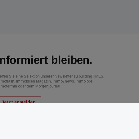
Informiert bleiben.
effen Sie eine Selektion unserer Newsletter zu buildingTIMES,
mmoflash, Immobilien Magazin, immo7news, immojobs,
mmotermin oder dem Morgenjournal
Jetzt anmelden
d
AGB
Datenschutz
Kontakt
Impressum
Mediadaten