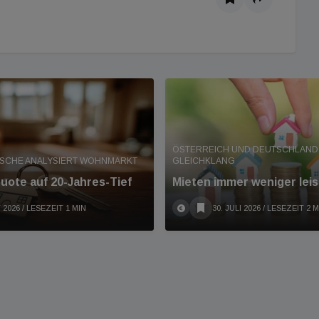
ÖSTERREICH UND DEUTSCHLAND 
ISCHE ANALYSIERT WOHNMARKT
GLEICHKLANG
ote auf 20-Jahres-Tief
Mieten immer weniger leis
 2026
/ LESEZEIT 1 MIN
30. JULI 2026
/ LESEZEIT 2 M