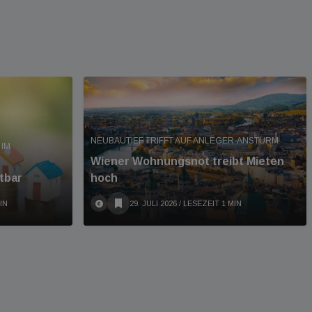
NEUBAUTIEF TRIFFT AUF ANLEGER-ANSTURM
IM
Wiener Wohnungsnot treibt Mieten
tbar
hoch
IN
29. JULI 2026
/ LESEZEIT 1 MIN