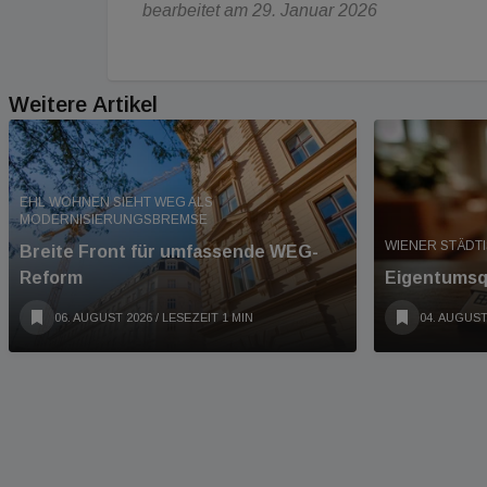
bearbeitet am 29. Januar 2026
Weitere Artikel
EHL WOHNEN SIEHT WEG ALS
MODERNISIERUNGSBREMSE
WIENER STÄDT
Breite Front für umfassende WEG-
Reform
Eigentumsqu
06. AUGUST 2026
/ LESEZEIT 1 MIN
04. AUGUST