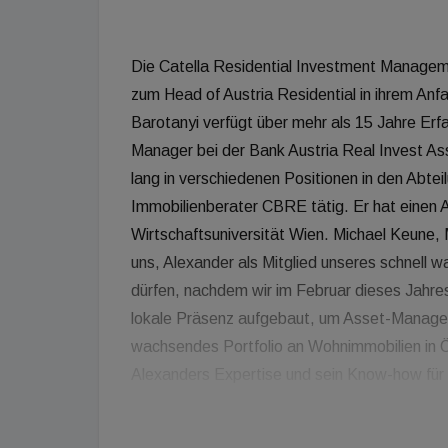
Die Catella Residential Investment Manageme
zum Head of Austria Residential in ihrem Anf
Barotanyi verfügt über mehr als 15 Jahre Erf
Manager bei der Bank Austria Real Invest As
lang in verschiedenen Positionen in den Abte
Immobilienberater CBRE tätig. Er hat einen A
Wirtschaftsuniversität Wien. Michael Keune,
uns, Alexander als Mitglied unseres schnell
dürfen, nachdem wir im Februar dieses Jahre
lokale Präsenz aufgebaut, um Asset-Managem
wachsendes Portfolio an Wohnimmobilien in Ö
Alexanders Expertise und sein Know-how für 
österreichisches Portfolio um weitere nachhal
Wohninvestitionen von CRIM in Österreich ha