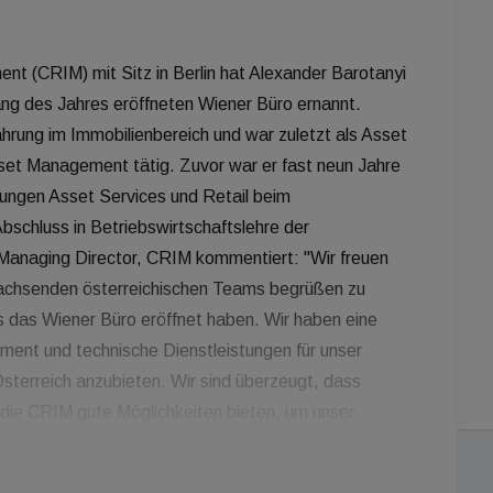
nt (CRIM) mit Sitz in Berlin hat Alexander Barotanyi
ang des Jahres eröffneten Wiener Büro ernannt.
ahrung im Immobilienbereich und war zuletzt als Asset
set Management tätig. Zuvor war er fast neun Jahre
ilungen Asset Services und Retail beim
bschluss in Betriebswirtschaftslehre der
 Managing Director, CRIM kommentiert: "Wir freuen
 wachsenden österreichischen Teams begrüßen zu
s das Wiener Büro eröffnet haben. Wir haben eine
ent und technische Dienstleistungen für unser
sterreich anzubieten. Wir sind überzeugt, dass
die CRIM gute Möglichkeiten bieten, um unser
tige und erschwingliche Mietobjekte zu erweitern." Die
ben sich im Jahr 2021 gegenüber dem Vorjahr auf mehr