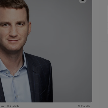
nannt © Catella
© Catella