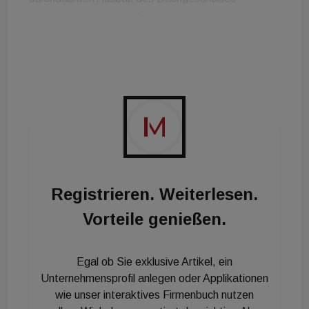
geschaffen“, erläutert Michael Schmidt,
Geschäftsführer der 3SI Immogroup, sein
Bauvorhaben. Neben den Wohnungen soll auch ein
Penthouse mit privatem Pool und Dachterrasse
entstehen.
Registrieren. Weiterlesen.
Vorteile genießen.
Egal ob Sie exklusive Artikel, ein
Unternehmensprofil anlegen oder Applikationen
wie unser interaktives Firmenbuch nutzen