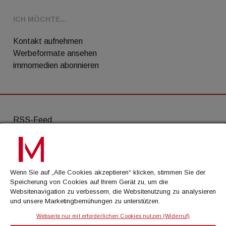
ICH MÖCHTE...
Kontakt aufnehmen
Werbeformate ansehen
immomedien abonnieren
RSS-Feed
AGB
Datenschutz
Wenn Sie auf „Alle Cookies akzeptieren“ klicken, stimmen Sie der
Kontakt
Speicherung von Cookies auf Ihrem Gerät zu, um die
Websitenavigation zu verbessern, die Websitenutzung zu analysieren
Impressum
und unsere Marketingbemühungen zu unterstützen.
Mediadaten
Webseite nur mit erforderlichen Cookies nutzen (Widerruf)