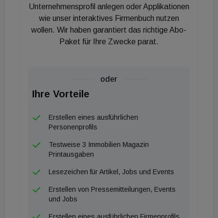
Bewegung hin: Nahezu jedes zweite Unternehmen
Unternehmensprofil anlegen oder Applikationen
plant in den kommenden Monaten verstärkte
wie unser interaktives Firmenbuch nutzen
wollen. Wir haben garantiert das richtige Abo-
Ausgaben für digitale Technologien. Neben KI
Paket für Ihre Zwecke parat.
stehen Prozessautomatisierung, Datenanalyse und
digitale Projektsteuerung im Fokus.
Parallel dazu verschärfen
oder
Nachhaltigkeitsanforderungen, Fachkräftemangel
Ihre Vorteile
und anhaltender Kostendruck die
Rahmenbedingungen. Viele Unternehmen stehen
Erstellen eines ausführlichen
vor der Aufgabe, ihre Geschäftsmodelle
Personenprofils
anzupassen, Prozesse zu optimieren und neue
Testweise 3 Immobilien Magazin
Kompetenzen aufzubauen.
Printausgaben
Lesezeichen für Artikel, Jobs und Events
Das Baubarometer zeichnet damit kein Bild von
Erstellen von Pressemitteilungen, Events
Euphorie, sondern von vorsichtigem Tritt fassen in
und Jobs
einem anspruchsvollen Umfeld.
Erstellen eines ausführlichen Firmenprofils