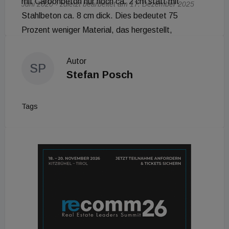
mit Carbonbeton nur noch ca. 2 cm statt mit
Juni 2020 - zuletzt bearbeitet am 17. Dezember 2025
Stahlbeton ca. 8 cm dick. Dies bedeutet 75
Prozent weniger Material, das hergestellt,
transportiert, eingebaut sowie verankert werden
muss und weniger Material bedeutet auch einen
Autor
SP
geringeren CO²-Austoß.
Stefan Posch
Tags