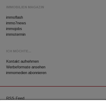
IMMOBILIEN MAGAZIN
immoflash
immo7news
immojobs
immotermin
ICH MÖCHTE...
Kontakt aufnehmen
Werbeformate ansehen
immomedien abonnieren
RSS-Feed