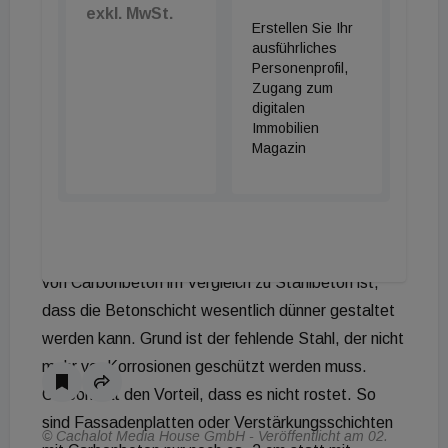
Antwort auf diese Herausforderungen", erläutert
exkl. MwSt.
Erstellen Sie Ihr
Manfred Senff, Verkaufsleiter purelivin. Aktuell sind
ausführliches
Wohnbauprojekte mit insgesamt über 350
Personenprofil,
Wohneinheiten in Planung und Umsetzung.
Zugang zum
digitalen
##Carbonbeton Doch auch im Massivbau werden
Immobilien
neue Ideen für eine nachhaltigere Bauwirtschaft
Magazin
verfolgt. In Dresden etwa wird bis Ende des Jahres
ein Gebäude aus Carbonbeton gebaut, das das
Anwendungsspektrum der Carbonbeton-Bauweise
veranschaulichen soll. Der vermutlich größte Vorteil
von Carbonbeton im Vergleich zu Stahlbeton ist,
dass die Betonschicht wesentlich dünner gestaltet
werden kann. Grund ist der fehlende Stahl, der nicht
mehr vor Korrosionen geschützt werden muss.
Carbon hat den Vorteil, dass es nicht rostet. So
sind Fassadenplatten oder Verstärkungsschichten
© Cachalot Media House GmbH - Veröffentlicht am 02.