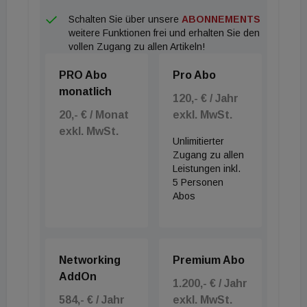
Huber. ##Modulbauweise Auch das Dornbirner
Schalten Sie über unsere
ABONNEMENTS
Unternehmen Zima hat sich intensiv mit dem
weitere Funktionen frei und erhalten Sie den
Holzbau beschäftigt und den Ansatz purlivin aus der
vollen Zugang zu allen Artikeln!
Taufe gehoben. Seriell vorgefertigte, komplette
PRO Abo
Pro Abo
Raummodule aus Massivholz werden dabei nach
monatlich
dem Prinzip "Plug & Play" zu Wohneinheiten
120,- € / Jahr
20,- € / Monat
exkl. MwSt.
kombiniert. Dies ermöglicht eine kurze Bauzeit und
exkl. MwSt.
reduziert Immissionen vor Ort auf ein Minimum.
Unlimitierter
Zudem sind die Wohneinheiten, beinahe zu 100
Zugang zu allen
Leistungen inkl.
Prozent wiederverwertbar. "Wir gehen davon aus,
5 Personen
dass sich der Wohnbau insgesamt in den nächsten
Abos
Jahren massiv ändern wird. Es braucht neue
Konzepte, um Ressourcen zu schonen,
Klimaerwärmung aufzuhalten, effizienter und
Networking
Premium Abo
schneller zu werden und dabei die Qualität für die
AddOn
1.200,- € / Jahr
Bewohner weiter zu erhöhen. purelivin ist unsere
584,- € / Jahr
exkl. MwSt.