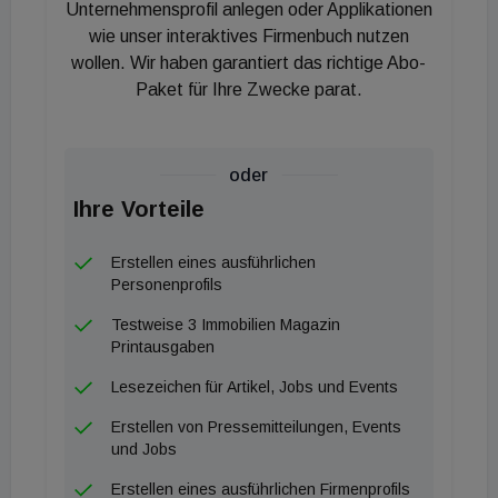
plant, damit etwa kein Wasser eintritt", erklärt
Unternehmensprofil anlegen oder Applikationen
Huber. ##Schnelleres Bauen Ein weiterer Vorteil ist
wie unser interaktives Firmenbuch nutzen
wollen. Wir haben garantiert das richtige Abo-
auch, dass schneller gebaut werden kann.
Paket für Ihre Zwecke parat.
"Aufgrund der vorgefertigten Wandelemente
können wir den Rohbau sehr schnell fertigstellen",
erklärt Huber. Der Baustart des Projekts "Natur
oder
Quartier Weißache" erfolgte Anfang des Jahres. Mit
Ihre Vorteile
der Fertigstellung wird bereits im kommenden
Frühjahr gerechnet. Der Planungsaufwand ist bei
Erstellen eines ausführlichen
einem Holzbau laut Huber aber höher als bei einem
Personenprofils
Massivbau. Preislich kann ein Holzbauprojekt damit
Testweise 3 Immobilien Magazin
noch nicht mit seinem Pendant aus Beton
Printausgaben
mithalten, auch weil die Stückzahl der
Lesezeichen für Artikel, Jobs und Events
vorgefertigten Elemente noch nicht hoch genug ist.
Erstellen von Pressemitteilungen, Events
"Wenn den Baustoff Holz mehr eingesetzt wird,
und Jobs
dann kann die Industrie auch günstiger liefern", so
Erstellen eines ausführlichen Firmenprofils