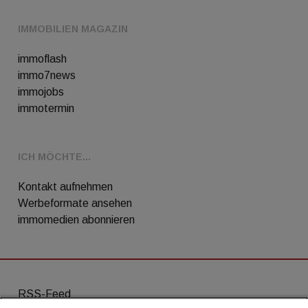
IMMOBILIEN MAGAZIN
immoflash
immo7news
immojobs
immotermin
ICH MÖCHTE...
Kontakt aufnehmen
Werbeformate ansehen
immomedien abonnieren
RSS-Feed