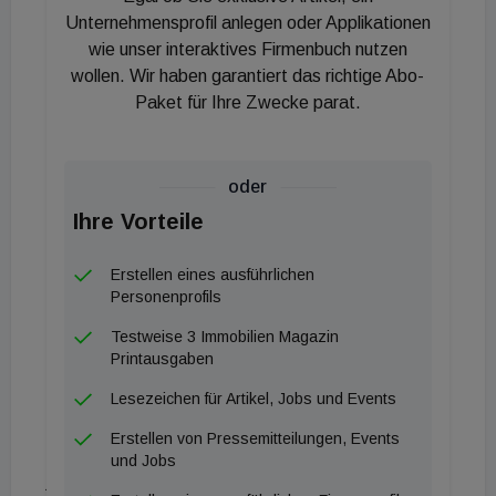
Büro auch in Zukunft für Unternehmen und deren
Unternehmensprofil anlegen oder Applikationen
Mitarbeitende eine wesentliche Rolle spielen wird.
wie unser interaktives Firmenbuch nutzen
wollen. Wir haben garantiert das richtige Abo-
Das Büro bleibt der zentrale Ort zur
Paket für Ihre Zwecke parat.
Zusammenarbeit, zur Kommunikation und zum
Wissenstransfer. Wir freuen uns daher sehr, mit der
DKB ein modernes, stark zukunftsorientiertes
oder
Unternehmen als Mieter gewonnen zu haben.
Ihre Vorteile
Gemeinsam mit der DKB setzen wir mit dem
Upbeat ein gleichermaßen innovatives und
Erstellen eines ausführlichen
nachhaltiges Gebäude- und Raumkonzept um. Mit
Personenprofils
dem Upbeat realisieren wir bereits das zehnte
Testweise 3 Immobilien Magazin
Gebäude in der Europacity. Berlin ist einer der
Printausgaben
attraktivsten Immobilienmärkte in Deutschland und
Lesezeichen für Artikel, Jobs und Events
unsere frühe strategische Ausrichtung auf diesen
Erstellen von Pressemitteilungen, Events
Markt beweist sich mit dem Abschluss des 15-
und Jobs
jährigen Mietvertrages für dieses Gebäude erneut