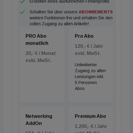
Erstellen eines ausführlichen Firmenprofils
als richtig. Mit Fertigstellung zur Jahreswende
Schalten Sie über unsere
ABONNEMENTS
2025/2026 wird das Upbeat einen signifikanten
weitere Funktionen frei und erhalten Sie den
Beitrag zu unseren Mieterträgen leisten und auch
vollen Zugang zu allen Artikeln!
unsere Kennzahlen – z. B. den FFO 1 – weiter
PRO Abo
Pro Abo
deutlich verbessern.“
monatlich
120,- € / Jahr
20,- € / Monat
exkl. MwSt.
exkl. MwSt.
Unlimitierter
Zugang zu allen
Leistungen inkl.
5 Personen
Abos
Networking
Premium Abo
AddOn
1.200,- € / Jahr