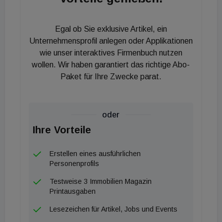
großzügigen Dachterrasse des Penthouses
errichtete Pool, der Baden unter freiem Wiener
Egal ob Sie exklusive Artikel, ein
Himmel mit unglaublichem Stadtblick ermöglicht",
Unternehmensprofil anlegen oder Applikationen
so Schmidt begeistert. Die 24
wie unser interaktives Firmenbuch nutzen
wollen. Wir haben garantiert das richtige Abo-
Eigentumswohnungen bieten Wohnflächen
Paket für Ihre Zwecke parat.
zwischen 32 und 192 m², ein bis vier Zimmer sowie
neu errichtete Balkone und Terrassen. Die
Dachgeschoßwohnungen werden mit Klimaanlagen
oder
sowie BUS-System, das die zentrale Steuerung
Ihre Vorteile
von Heizung und Elektrizität ermöglicht,
ausgestattet. Der Altbau wird im Zuge der
Erstellen eines ausführlichen
Revitalisierung durch die 3SI Immogroup an das
Personenprofils
Wiener Fernwärmenetz angeschlossen. "Als 3SI
Testweise 3 Immobilien Magazin
Immogroup ist es unser deklariertes Ziel, all unsere
Printausgaben
Altbauprojekte in das Fernwärmenetz einzugliedern
Lesezeichen für Artikel, Jobs und Events
- dass uns das auch bei diesem Projekt gelingt,