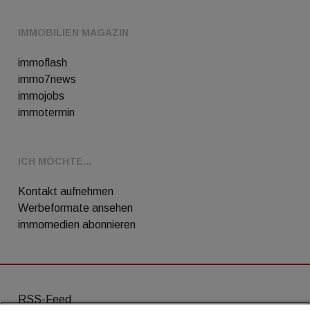
IMMOBILIEN MAGAZIN
immoflash
immo7news
immojobs
immotermin
ICH MÖCHTE...
Kontakt aufnehmen
Werbeformate ansehen
immomedien abonnieren
RSS-Feed