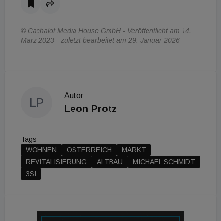
© Cachalot Media House GmbH - Veröffentlicht am 14.
März 2023 - zuletzt bearbeitet am 29. Januar 2026
Autor
LP
Leon Protz
Tags
WOHNEN
ÖSTERREICH
MARKT
REVITALISIERUNG
ALTBAU
MICHAEL SCHMIDT
3SI