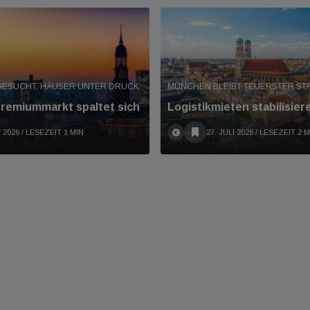
ESUCHT, HÄUSER UNTER DRUCK
MÜNCHEN BLEIBT TEUERSTER S
remiummarkt spaltet sich
Logistikmieten stabilisier
 2026
/ LESEZEIT 1 MIN
27. JULI 2026
/ LESEZEIT 2 M