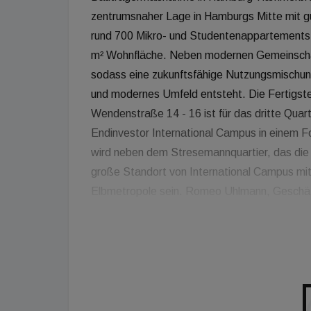
zentrumsnaher Lage in Hamburgs Mitte mit gu
rund 700 Mikro- und Studentenappartements m
m² Wohnfläche. Neben modernen Gemeinschaf
sodass eine zukunftsfähige Nutzungsmischun
und modernes Umfeld entsteht. Die Fertigste
Wendenstraße 14 - 16 ist für das dritte Quar
Endinvestor International Campus in einem 
wird neben dem Stresemannquartier, das die 
große Standort von International Campus m
Elbmetropole sein. Romeo Uhlmann, Geschäft
sich, "dass wir mit der BayernLB einen stark
Wendenquartier gefunden haben, der sich au
Insbesondere sind wir erfreut darüber, dass d
beheimatetes Unternehmen uns in Hamburg be
Immobilienmarken Campus Viva und My Apart 
Studentenapartments in Deutschland.