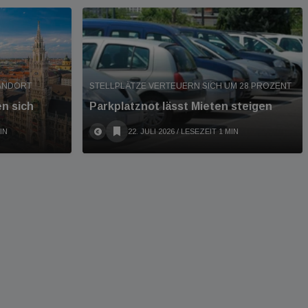
TANDORT
STELLPLÄTZE VERTEUERN SICH UM 28 PROZENT
en sich
Parkplatznot lässt Mieten steigen
IN
22. JULI 2026
/ LESEZEIT 1 MIN