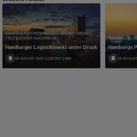
KNAPPES FLÄCHENANGEBOT BREMST UMSATZ
TROTZ HOHER NACHFRAGE
WOHNUNGEN G
Hamburger Logistikmarkt unter Druck
Hamburgs P
06. AUGUST 2026
/ LESEZEIT 1 MIN
04. AUGUST