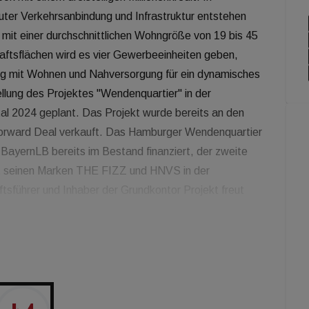
ter Verkehrsanbindung und Infrastruktur entstehen
it einer durchschnittlichen Wohngröße von 19 bis 45
tsflächen wird es vier Gewerbeeinheiten geben,
g mit Wohnen und Nahversorgung für ein dynamisches
llung des Projektes "Wendenquartier" in der
tal 2024 geplant. Das Projekt wurde bereits an den
Forward Deal verkauft. Das Hamburger Wendenquartier
BayernLB bereits im Bestand finanziert, der zweite
it seinen Marken THE FIZZ und HNVS in der
sführer und Inhaber der Grundkontor Projekt freut
en Finanzierungspartner für unser Hamburger
ch mit großvolumigen Projektentwicklungen auskennt.
ie BayernLB als ein ebenfalls in München
gleitet." Die Grundkontor Projekt gehört mit den
zu den führenden Entwicklern von Mikro- und