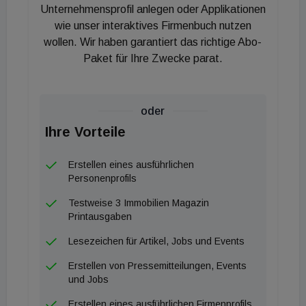
Rekord. "Der Druck auf den Mietmarkt wächst. Die
Unternehmensprofil anlegen oder Applikationen
weiterhin steigende Nachfrage übertrifft das
wie unser interaktives Firmenbuch nutzen
wollen. Wir haben garantiert das richtige Abo-
Angebot deutlich. Mietsuchende treffen bei der
Paket für Ihre Zwecke parat.
Wohnungssuche auf noch mehr Konkurrenz und
weiter steigende Mietpreise.", kommentiert
Thomas Schroeter, Geschäftsführer von
oder
ImmoScout24. "Das Credo der Politik muss lauten:
Ihre Vorteile
Bauen, bauen, bauen. Die Politik muss Anreize
schaffen, um die Bautätigkeit wieder anzukurbeln.
Erstellen eines ausführlichen
Damit Wohnen insbesondere in den Metropolen
Personenprofils
nicht unbezahlbar wird, brauchen wir mehr
Testweise 3 Immobilien Magazin
Angebot."
Printausgaben
Lesezeichen für Artikel, Jobs und Events
Erstellen von Pressemitteilungen, Events
und Jobs
Erstellen eines ausführlichen Firmenprofils