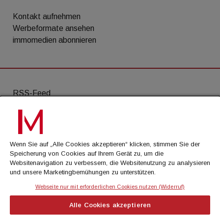
Kontakt aufnehmen
Werbeformate ansehen
immomedien abonnieren
RSS-Feed
AGB
Datenschutz
Wenn Sie auf „Alle Cookies akzeptieren“ klicken, stimmen Sie der
Kontakt
Speicherung von Cookies auf Ihrem Gerät zu, um die
Websitenavigation zu verbessern, die Websitenutzung zu analysieren
Impressum
und unsere Marketingbemühungen zu unterstützen.
Mediadaten
Webseite nur mit erforderlichen Cookies nutzen (Widerruf)
Alle Cookies akzeptieren
© Cachalot Media House GmbH - Alle Rechte
vorbehalten