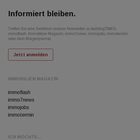
Informiert bleiben.
Treffen Sie eine Selektion unserer Newsletter zu buildingTIMES,
immoflash, Immobilien Magazin, immo7news, immojobs, immotermin
oder dem Morgenjournal
Jetzt anmelden
IMMOBILIEN MAGAZIN
immoflash
immo7news
immojobs
immotermin
ICH MÖCHTE...