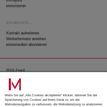
immojobs
immotermin
ICH MÖCHTE...
Kontakt aufnehmen
Werbeformate ansehen
immomedien abonnieren
RSS-Feed
AGB
Datenschutz
Wenn Sie auf „Alle Cookies akzeptieren“ klicken, stimmen Sie der
Kontakt
Speicherung von Cookies auf Ihrem Gerät zu, um die
Websitenavigation zu verbessern, die Websitenutzung zu analysieren
Impressum