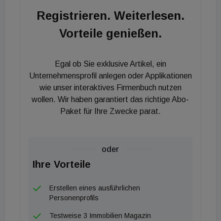
Wohnbau in Salzburg, Kärnten und der Steiermark
Registrieren. Weiterlesen.
zum Einsatz", erklärte Herbert Schilcher, Sprecher
Vorteile genießen.
des Arbeitskreises Holzbeton im VÖB.
Egal ob Sie exklusive Artikel, ein
Unternehmensprofil anlegen oder Applikationen
wie unser interaktives Firmenbuch nutzen
wollen. Wir haben garantiert das richtige Abo-
Paket für Ihre Zwecke parat.
oder
Ihre Vorteile
Erstellen eines ausführlichen
Personenprofils
Testweise 3 Immobilien Magazin