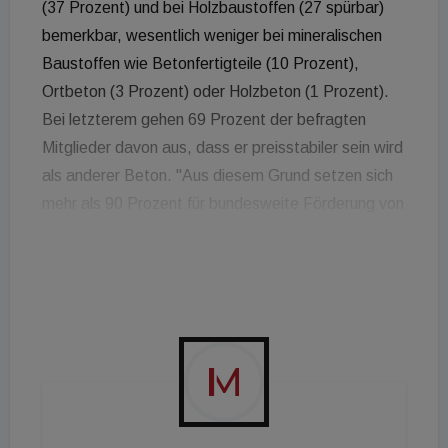
(37 Prozent) und bei Holzbaustoffen (27 spürbar)
bemerkbar, wesentlich weniger bei mineralischen
Baustoffen wie Betonfertigteile (10 Prozent),
Ortbeton (3 Prozent) oder Holzbeton (1 Prozent).
Bei letzterem gehen 69 Prozent der befragten
Mitglieder davon aus, dass er preisstabiler sein wird
als anderer Beton. "Aus diesem Grund setzen sich
mehr als 90 Prozent für bundesweite Förderung von
Holzbeton ein, denn derzeit wird das Baumaterial
nur in Salzburg gefördert", so der VÖB in einer
Aussendung. "Holzbeton ist ein ausschließlich
regional hergestellter Baustoff aus hochwertigen
Holzspänen, Wasser und Zement, der sich durch
seine Brandbeständigkeit, Nachhaltigkeit und
Dauerhaftigkeit auszeichnet. Das Baumaterial
kommt derzeit insbesondere im gemeinnützigen