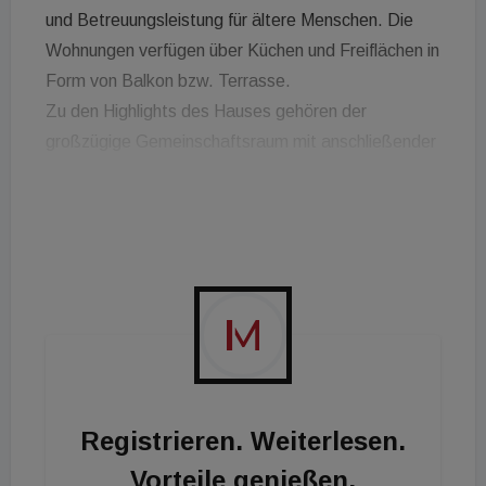
und Betreuungsleistung für ältere Menschen. Die
Wohnungen verfügen über Küchen und Freiflächen in
Form von Balkon bzw. Terrasse.
Zu den Highlights des Hauses gehören der
großzügige Gemeinschaftsraum mit anschließender
Terrasse sowie der Gemeinschaftsgarten. Die
Betreuung im Haus wir durch das Österreichisches
Rotes Kreuz Steiermark gewährleistet. „Es ist ein
wirklich schönes Haus, das den Mieter:innen – die
ersten sind bereits eingezogen – viel Freude
bereiten wird. Ein weiterer Pluspunkt sind die
attraktiven, leistbaren Mieten, die durch die
Landesförderung der Umfassenden Sanierung
ermöglicht werden.“, freut sich Projektleiterin Edith
Registrieren. Weiterlesen.
Koren.
Vorteile genießen.