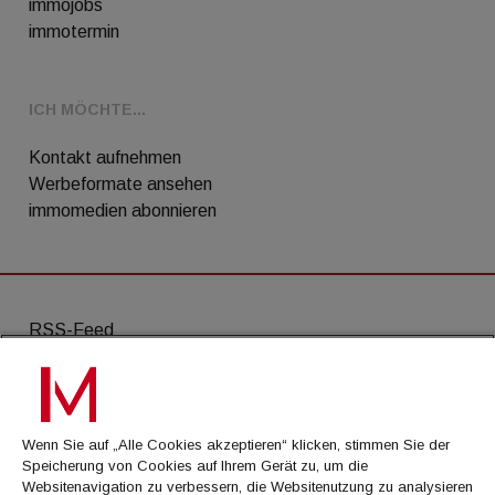
immojobs
immotermin
ICH MÖCHTE...
Kontakt aufnehmen
Werbeformate ansehen
immomedien abonnieren
RSS-Feed
AGB
Datenschutz
Wenn Sie auf „Alle Cookies akzeptieren“ klicken, stimmen Sie der
Kontakt
Speicherung von Cookies auf Ihrem Gerät zu, um die
Websitenavigation zu verbessern, die Websitenutzung zu analysieren
Impressum