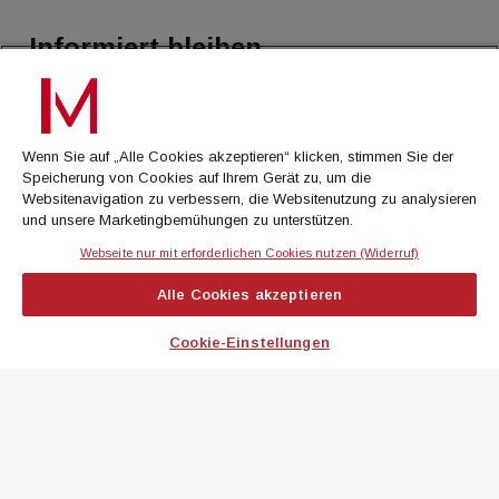
Informiert bleiben.
Treffen Sie eine Selektion unserer Newsletter zu buildingTIMES,
immoflash, Immobilien Magazin, immo7news, immojobs, immotermin
oder dem Morgenjournal
Wenn Sie auf „Alle Cookies akzeptieren“ klicken, stimmen Sie der
Speicherung von Cookies auf Ihrem Gerät zu, um die
Jetzt anmelden
Websitenavigation zu verbessern, die Websitenutzung zu analysieren
und unsere Marketingbemühungen zu unterstützen.
Webseite nur mit erforderlichen Cookies nutzen (Widerruf)
IMMOBILIEN MAGAZIN
Alle Cookies akzeptieren
immoflash
Cookie-Einstellungen
immo7news
immojobs
immotermin
ICH MÖCHTE...