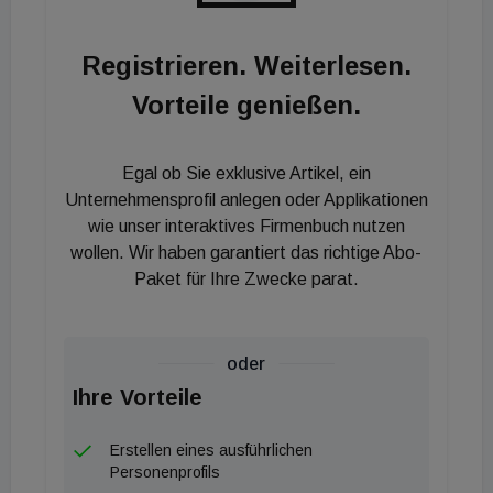
bestehenden Ländergesellschaften der DACH-
Region: Die guten Zahlen trotz der Pandemie und
Registrieren. Weiterlesen.
Zinswende haben uns 2022 gezeigt, dass unser
Vorteile genießen.
Geschäftsmodell bestehend aus der Kombination
von neuster Technologie und lokaler Expertise
robust und krisensicher ist. Dennoch ist es weiter
Egal ob Sie exklusive Artikel, ein
wichtig, den Fokus auf die Akquise attraktiver
Unternehmensprofil anlegen oder Applikationen
Angebote und auf ein großes Netzwerk unserer
wie unser interaktives Firmenbuch nutzen
wollen. Wir haben garantiert das richtige Abo-
lokalen Makler:innen zu legen." Im Jahr 2023 hat
Paket für Ihre Zwecke parat.
Betterhomes in Österreich Großes vor: Bis Ende
des laufenden Jahres sollen rund 100 neue
Makler:innen bundesweit beschäftigt werden.
oder
Ihre Vorteile
Erstellen eines ausführlichen
Personenprofils