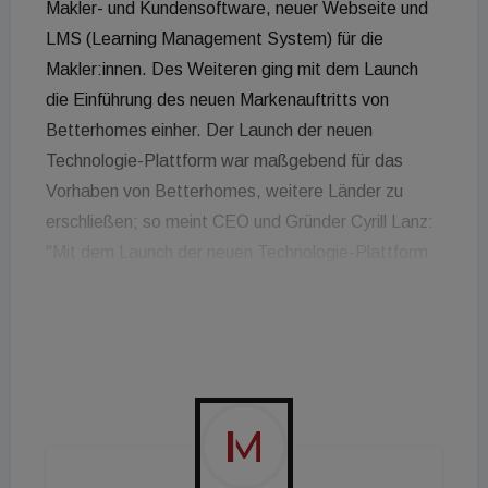
Makler- und Kundensoftware, neuer Webseite und
LMS (Learning Management System) für die
Makler:innen. Des Weiteren ging mit dem Launch
die Einführung des neuen Markenauftritts von
Betterhomes einher. Der Launch der neuen
Technologie-Plattform war maßgebend für das
Vorhaben von Betterhomes, weitere Länder zu
erschließen; so meint CEO und Gründer Cyrill Lanz:
"Mit dem Launch der neuen Technologie-Plattform
haben wir erfolgreich ein Projekt mit dreijähriger
Entwicklungsphase abgeschlossen. Wir haben eine
Software geschaffen, die problemlos und effektiv
auf weitere Zielmärkte adaptier- und skalierbar ist.
Neben der weiteren Internationalisierung liegt unser
Augenmerk im Jahr 2023 natürlich auch auf dem
Ausbau und dem Wachstum der bereits