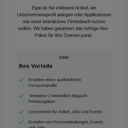
Wegen der hohen Traglasten, dem komplexen
Egal ob Sie exklusive Artikel, ein
Brandschutz und der Sicherstellung der konstanten
Unternehmensprofil anlegen oder Applikationen
klimatischen Bedingungen bekommt das
wie unser interaktives Firmenbuch nutzen
wollen. Wir haben garantiert das richtige Abo-
Bücherdepot ein Stahlbetonskelett. Wo es möglich
Paket für Ihre Zwecke parat.
ist, kommt Holz zum Einsatz, so werden etwa die
nichttragenden Wände aus Holz gefertigt. Die
kompakte Bauweise des fünfstöckigen Gebäudes
oder
reduziert den Primärenergiebedarf und verringert
Ihre Vorteile
den CO2-Ausstoss. Es kommen keine fossilen
Brennstoffe zum Einsatz. Zur Energiegewinnung
Erstellen eines ausführlichen
werden lokal vorhandene, erneuerbare Ressourcen
Personenprofils
wie Erdwärme mit Bauteilaktivierung genutzt. Eine
Testweise 3 Immobilien Magazin
durchdachte Lüftungsstrategie wirkt gegen
Printausgaben
Überhitzung im Sommer. Die großflächige PV-
Lesezeichen für Artikel, Jobs und Events
Anlage auf dem Dach liefert eine Leistung von über
Erstellen von Pressemitteilungen, Events
300 kWp. Das Bücherdepot kann bei Bedarf bei
und Jobs