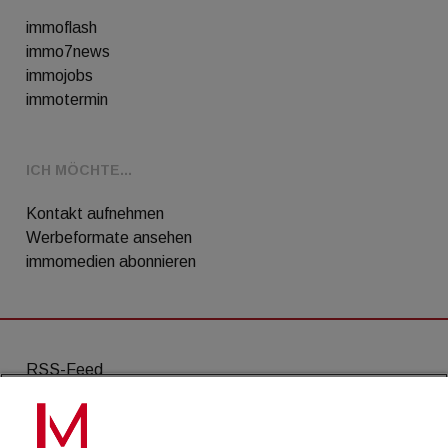
immoflash
immo7news
immojobs
immotermin
ICH MÖCHTE...
Kontakt aufnehmen
Werbeformate ansehen
immomedien abonnieren
RSS-Feed
AGB
Datenschutz