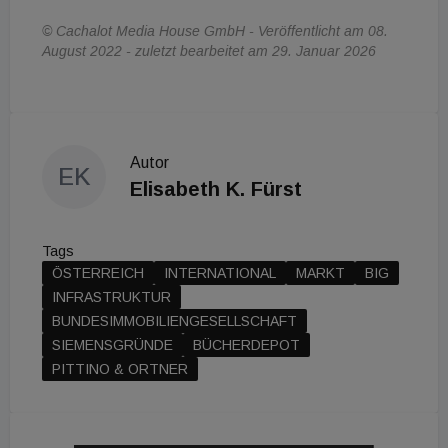
© Cachalot Media House GmbH - Veröffentlicht am 08.
August 2022 - zuletzt bearbeitet am 29. Januar 2026
Autor
EK
Elisabeth K. Fürst
Tags
ÖSTERREICH
INTERNATIONAL
MARKT
BIG
INFRASTRUKTUR
BUNDESIMMOBILIENGESELLSCHAFT
SIEMENSGRÜNDE
BÜCHERDEPOT
PITTINO & ORTNER