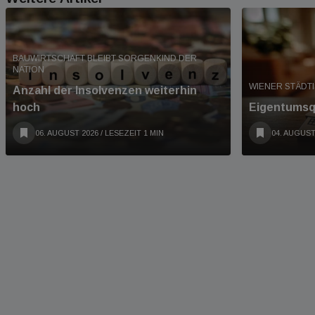
BAUWIRTSCHAFT BLEIBT SORGENKIND DER
NATION
WIENER STÄDT
Anzahl der Insolvenzen weiterhin
hoch
Eigentumsqu
06. AUGUST 2026
/ LESEZEIT 1 MIN
04. AUGUST