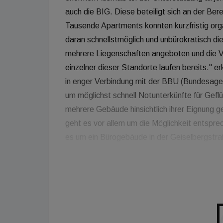
auch die BIG. Diese beteiligt sich an der Be
Tausende Apartments konnten kurzfristig org
daran schnellstmöglich und unbürokratisch di
mehrere Liegenschaften angeboten und die V
einzelner dieser Standorte laufen bereits." 
in enger Verbindung mit der BBU (Bundesagen
um möglichst schnell Notunterkünfte für Gef
mehrere Gebäude hinsichtlich ihrer Eignung g
geht es vor allem um die Möglichkeit entspre
es um ein Bürogebäude in der Geiselbergstra
(Mariabrunn) eine weitere Option ist das UZA
Auch Objekte in Niederösterreich, Oberösterre
mittelfristig Wohnraum für mehrere Tausend M
das Unternehmen mit der Ukrainischen Botsch
und Callcenter aber auch zur Lagerung von 