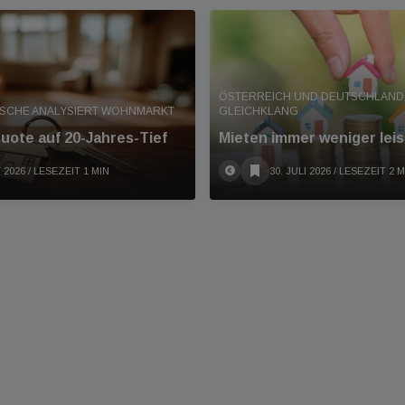
ÖSTERREICH UND DEUTSCHLAND 
ISCHE ANALYSIERT WOHNMARKT
GLEICHKLANG
ote auf 20-Jahres-Tief
Mieten immer weniger leis
 2026
/ LESEZEIT 1 MIN
30. JULI 2026
/ LESEZEIT 2 M