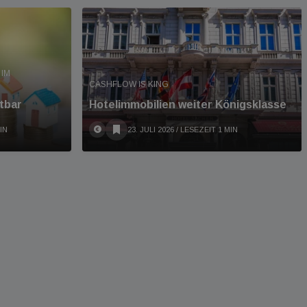
IM
CASHFLOW IS KING
tbar
Hotelimmobilien weiter Königsklasse
IN
23. JULI 2026
/ LESEZEIT 1 MIN