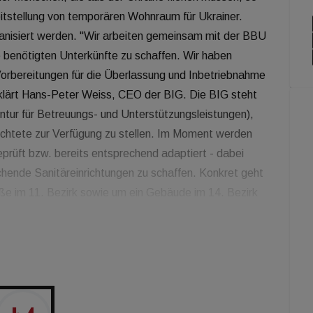
reitstellung von temporären Wohnraum für Ukrainer.
anisiert werden. "Wir arbeiten gemeinsam mit der BBU
e benötigten Unterkünfte zu schaffen. Wir haben
orbereitungen für die Überlassung und Inbetriebnahme
erklärt Hans-Peter Weiss, CEO der BIG. Die BIG steht
tur für Betreuungs- und Unterstützungsleistungen),
lüchtete zur Verfügung zu stellen. Im Moment werden
eprüft bzw. bereits entsprechend adaptiert - dabei
chende Sanitäreinrichtungen zu schaffen. Konkret geht
ße im 11. Bezirk sowie um ein Gebäude im 14. Bezirk
 im 9. Bezirk (ehemalig Biologiezentrum der Uni Wien).
ich und Tirol wurden angeboten. Ziel ist es kurz bis
enschen zur Verfügung zu stellen. Darüber hinaus ist
aft in Verbindung, die Flächen für Koordinationsbüros
Sachspenden sucht.