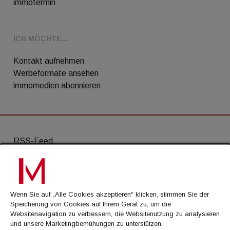
immotermin
ICH MÖCHTE...
Kontakt aufnehmen
Werbeformate ansehen
immomedien abonnieren
RSS-Feed
AGB
Datenschutz
Wenn Sie auf „Alle Cookies akzeptieren“ klicken, stimmen Sie der
Kontakt
Speicherung von Cookies auf Ihrem Gerät zu, um die
Websitenavigation zu verbessern, die Websitenutzung zu analysieren
Impressum
und unsere Marketingbemühungen zu unterstützen.