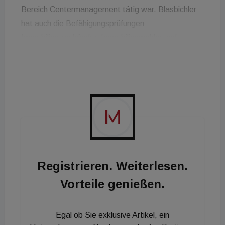
Bereich Centermanagement tätig war. Blasbichler
hat auch die Befähigungsprüfungen
Immobilientreuhänder, Immobilienmakler und
Immobilienverwalter abgelegt. Bevor er in die
Immobilienbranche einstieg, absolvierte Blasbichler
ein Studium der Unternehmensführung an der FH
Wien.
Registrieren. Weiterlesen.
Vorteile genießen.
Egal ob Sie exklusive Artikel, ein