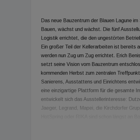
Das neue Bauzentrum der Blauen Lagune im S
Bauen, wächst und wächst. Die fünf Ausstel
Logistik errichtet, die den ungestörten Betr
Ein großer Teil der Kellerarbeiten ist berei
werden nun Zug um Zug errichtet. Erich Ben
setzt seine Vision vom Bauzentrum entschlo
kommenden Herbst zum zentralen Treffpunkt 
Sanierens, Ausstattens und Einrichtens entwi
eine einzigartige Plattform für die gesamte I
entwickelt sich das Ausstellerinteresse: 
Jaeger, Legrand, Mapei, die Kirchdorfer Gr
HotSpring oder RIKA sind schon längst an Bo
Standort sowohl B2C als auch B2B nutzen. A
innovativen Lösungen finden im Bauzentrum ih