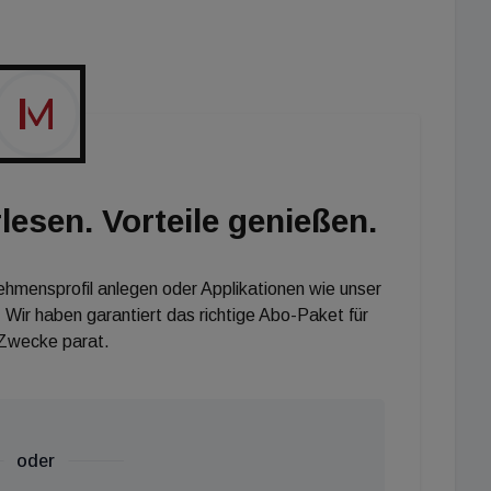
ebnis, Service und Beratung, Publikums-Events und
tens etablierte und ständig wachsende B2B-
rt im Süden Wiens sowie die Ganzjahresöffnung des
gen für Kunden verfügbar werden.
lesen. Vorteile genießen.
nehmensprofil anlegen oder Applikationen wie unser
 Wir haben garantiert das richtige Abo-Paket für
 Zwecke parat.
oder