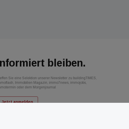
Informiert bleiben.
effen Sie eine Selektion unserer Newsletter zu buildingTIMES,
mmoflash, Immobilien Magazin, immo7news, immojobs,
mmotermin oder dem Morgenjournal
Jetzt anmelden