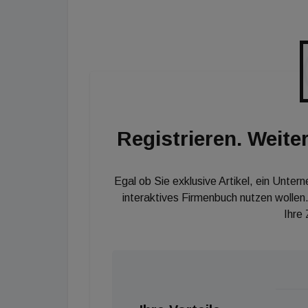
innovative Konzept mit Präsentation und Erl
Fachveranstaltungen - hinzu kommen das bes
Netzwerk, der bekannte Hochfrequenzstando
Zentrums, wodurch zu jedem Zeitpunkt Lösun
Registrieren. Weiter
Egal ob Sie exklusive Artikel, ein Unter
interaktives Firmenbuch nutzen wollen.
Ihre