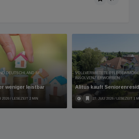
ND DEUTSCHLAND IM
VOLLVERMIETETE PFLEGEIMMOBIL
INSOLVENZ ERWORBEN
r weniger leistbar
Alìtus kauft Seniorenresi
I 2026
/ LESEZEIT 2 MIN
27. JULI 2026
/ LESEZEIT 1 M