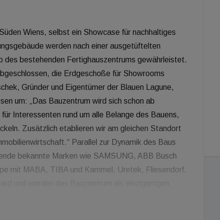
üden Wiens, selbst ein Showcase für nachhaltiges
lungsgebäude werden nach einer ausgetüftelten
ieb des bestehenden Fertighauszentrums gewährleistet.
ts abgeschlossen, die Erdgeschoße für Showrooms
ischek, Gründer und Eigentümer der Blauen Lagune,
ssen um: „Das Bauzentrum wird sich schon ab
für Interessenten rund um alle Belange des Bauens,
ckeln. Zusätzlich etablieren wir am gleichen Standort
mmobilienwirtschaft.“ Parallel zur Dynamik des Baus
Dutzende bekannte Marken wie SAMSUNG, ABB Busch
uppe mit MABA, TIBA und Kammel, Uretek, Fliesendorf,
ard und werden das Bauzentrum als einzigartigen
uch kleinere bzw. unbekanntere Unternehmen mit
ren idealen POS. Für Aussteller interessant sind das