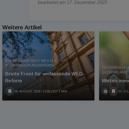
bearbeitet am 17. Dezember 2025
Weitere Artikel
EHL WOHNEN SIEHT WEG ALS
MODERNISIERUNGSBREMSE
ÖSTERREICH U
GLEICHKLANG
Breite Front für umfassende WEG-
Reform
Mieten imme
06. AUGUST 2026
/ LESEZEIT 1 MIN
30. JUL