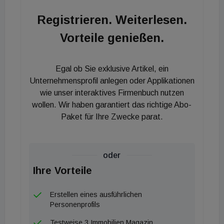
offene Core-Immobilienfonds verfolgt eine Core und
Registrieren. Weiterlesen.
Core+ Strategie und bietet institutionellen
Vorteile genießen.
Investoren die Möglichkeit zur breiten
Diversifizierung in Gesundheitsimmobilien für den
kurz-, mittel- und langfristigen Aufenthalt in den
Egal ob Sie exklusive Artikel, ein
Ländern der Eurozone. Der im März 2020
Unternehmensprofil anlegen oder Applikationen
aufgelegte Fonds hat aktuell ein Investitionsziel von
wie unser interaktives Firmenbuch nutzen
wollen. Wir haben garantiert das richtige Abo-
einer Milliarde Euro. Derzeit sind bereits 650
Paket für Ihre Zwecke parat.
Millionen Euro in Frankreich, Deutschland, Italien,
Spanien und den Beneluxländern investiert. Weitere
Objekte sind in der Prüfung, dabei blickt das
oder
Fondsmanagement verstärkt auch auf die Märkte
Ihre Vorteile
Österreich, Finnland und die Niederlande.
Erstellen eines ausführlichen
Personenprofils
Testweise 3 Immobilien Magazin