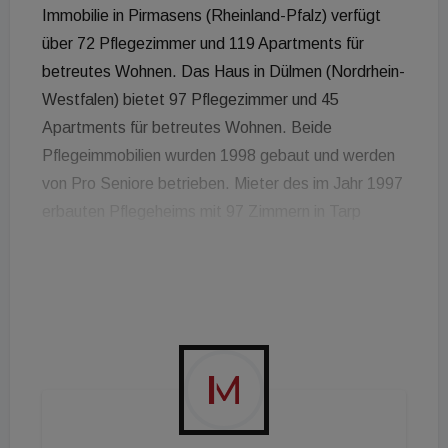
Immobilie in Pirmasens (Rheinland-Pfalz) verfügt
über 72 Pflegezimmer und 119 Apartments für
betreutes Wohnen. Das Haus in Dülmen (Nordrhein-
Westfalen) bietet 97 Pflegezimmer und 45
Apartments für betreutes Wohnen. Beide
Pflegeimmobilien wurden 1998 gebaut und werden
von Pro Seniore betrieben. Mieter des im Jahr 1997
erbauten Pflegeheims mit 97 Zimmern in Tarp
(Schleswig-Holstein) ist Cura. Das von Korian
betriebene Pflegeheim in Vilseck (Bayern) verfügt
über 66 Zimmer und wurde 1986 erbaut. Verkäufer
aller Objekte ist die Capital Bay Group (CB), ein
international integrierter Investment- und Asset
Manager sowie Immobilienentwickler. Der
Healthcare Property Fund Europe von BNP Paribas
REIM ist ein SICAV-SIF mit Sitz in Luxemburg. Der