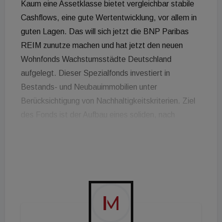
Kaum eine Assetklasse bietet vergleichbar stabile
Cashflows, eine gute Wertentwicklung, vor allem in
guten Lagen. Das will sich jetzt die BNP Paribas
REIM zunutze machen und hat jetzt den neuen
Wohnfonds Wachstumsstädte Deutschland
aufgelegt. Dieser Spezialfonds investiert in
Bestands- und Neubauimmobilien unter
Berücksichtigung von Nachhaltigkeitskriterien. Ziel
des Fonds ist der Aufbau eines soliden, nach
Region und Wachstumstreibern diversifizierten
Portfolios, angestrebt wird eine
Ausschüttungsrendite von 3,25 Prozent per anno.
Mit diesem Spezialfonds will man sich vor allem an
Banken und Sparkassen sowie für Pensionskassen,
Versorgungswerke und Versicherungen richten.
Geplant ist, jährlich etwa drei Objekte mit einem