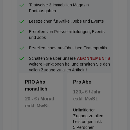
Weitere 10 bis 30 Prozent sollen in Schwarmstädte
Testweise 3 Immobilien Magazin
mit komplementären Wachstumstreibern wie
Printausgaben
Universitäten und Forschungsstandorten fließen
Lesezeichen für Artikel, Jobs und Events
wie Freiburg, Erfurt, Osnabrück oder Regensburg.
Erstellen von Pressemitteilungen, Events
und Jobs
Erstellen eines ausführlichen Firmenprofils
Schalten Sie über unsere
ABONNEMENTS
weitere Funktionen frei und erhalten Sie den
vollen Zugang zu allen Artikeln!
PRO Abo
Pro Abo
monatlich
120,- € / Jahr
20,- € / Monat
exkl. MwSt.
exkl. MwSt.
Unlimitierter
Zugang zu allen
Leistungen inkl.
5 Personen