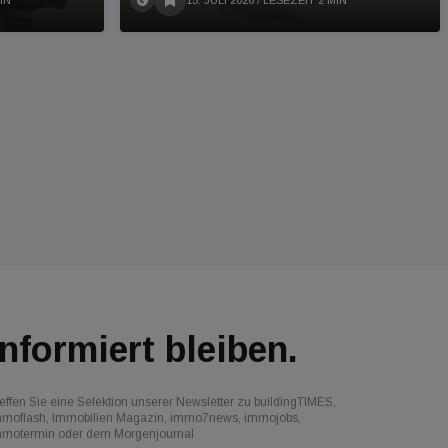
IN
15. JULI 2026
/ LESEZEIT 2 MIN
Informiert bleiben.
effen Sie eine Selektion unserer Newsletter zu buildingTIMES,
mmoflash, Immobilien Magazin, immo7news, immojobs,
mmotermin oder dem Morgenjournal