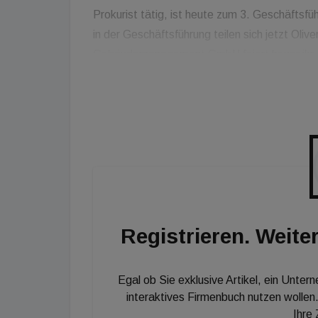
Prokurist tätig, ist heute zum 3. Geschäfts
in der Geschäftsführung teilen sich jetzt Oliv
Gebäudemanagement GmbH feiert heuer ihr 40 
in der List Group. Aktuell zählt das Unterneh
ein renommiertes Gebäudemanagementunterne
Assetklassen Retail, Office und Residential 
Garagenmanagern in Österreich und angrenz
Registrieren. Weiter
Egal ob Sie exklusive Artikel, ein Unter
interaktives Firmenbuch nutzen wollen.
Ihre