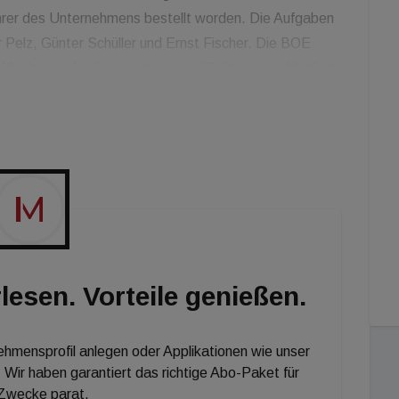
führer des Unternehmens bestellt worden. Die Aufgaben
er Pelz, Günter Schüller und Ernst Fischer. Die BOE
jähriges Jubiläum und ist seit 15 Jahren ein Mitglied
men knapp über 100 Mitarbeiter. Die BOE ist einerseits
hmen mit rund 1 Mio. m² Verwaltungsflächen in den
und anderseits zählt die BOE zu den größten
enden Ländern.
lesen. Vorteile genießen.
nehmensprofil anlegen oder Applikationen wie unser
 Wir haben garantiert das richtige Abo-Paket für
 Zwecke parat.