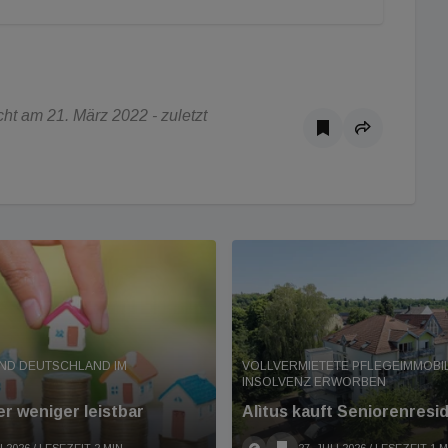
ht am 21. März 2022 - zuletzt
ND DEUTSCHLAND IM
VOLLVERMIETETE PFLEGEIMMOBIL
INSOLVENZ ERWORBEN
r weniger leistbar
Alìtus kauft Seniorenresi