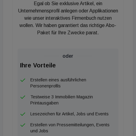
Marktes erkannt und einen eigenen Bereich
Egal ob Sie exklusive Artikel, ein
gegründet, der sich ausschließlich um die
Unternehmensprofil anlegen oder Applikationen
Assetklasse Data Center sowie um Betreiber,
wie unser interaktives Firmenbuch nutzen
wollen. Wir haben garantiert das richtige Abo-
Endnutzer und Investoren kümmert. Schon während
Paket für Ihre Zwecke parat.
des Dotcom-Booms bis zum Jahr 2005 vermittelte
BNP Paribas Real Estate zahlreiche Transaktionen
durch den Verkauf von Grundstücken in Europa.
oder
In den vergangenen zehn Jahren konnte das Data
Ihre Vorteile
Center Solutions Team seine über viele Jahre
aufgebaute Marktführerschaft in Deutschland nicht
Erstellen eines ausführlichen
nur bestätigen, sondern noch deutlich ausbauen. So
Personenprofils
begleitete der Bereich, der in Deutschland von Arno
Testweise 3 Immobilien Magazin
Petzold geführt wird und bundesweit sieben
Printausgaben
Berater umfasst, seit 2018 insgesamt 26 Verkäufe
Lesezeichen für Artikel, Jobs und Events
von Green- und Brownfields an Data Center-
Erstellen von Pressemitteilungen, Events
Entwickler und -Betreiber in Frankfurt und Berlin mit
und Jobs