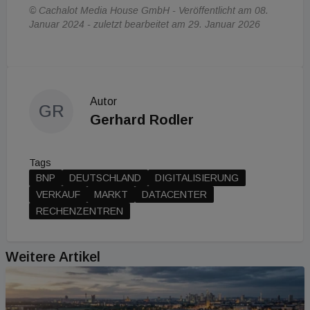
© Cachalot Media House GmbH - Veröffentlicht am 08.
Januar 2024 - zuletzt bearbeitet am 29. Januar 2026
Autor
GR
Gerhard Rodler
Tags
BNP
DEUTSCHLAND
DIGITALISIERUNG
VERKAUF
MARKT
DATACENTER
RECHENZENTREN
Weitere Artikel