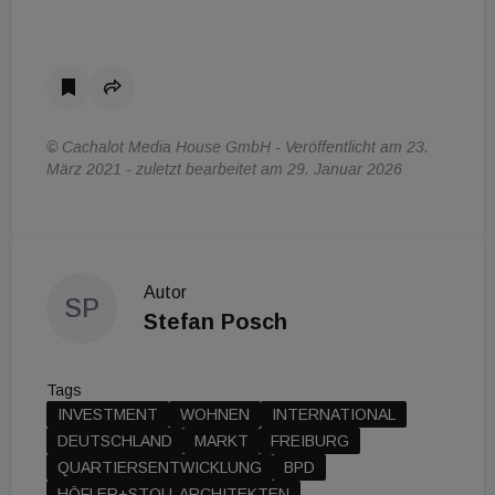
© Cachalot Media House GmbH - Veröffentlicht am 23.
März 2021 - zuletzt bearbeitet am 29. Januar 2026
Autor
SP
Stefan Posch
Tags
INVESTMENT
WOHNEN
INTERNATIONAL
DEUTSCHLAND
MARKT
FREIBURG
QUARTIERSENTWICKLUNG
BPD
HÖFLER+STOLL ARCHITEKTEN