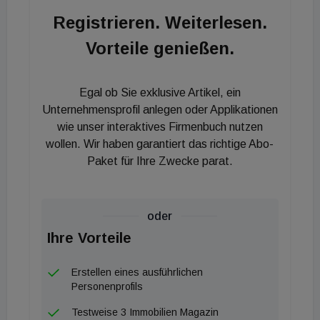
Quartiersplatz und einen Kinderspielplatz erhalten.
Registrieren. Weiterlesen.
Das Mobilitätskonzept sieht vor, das neue Quartier
Vorteile genießen.
weitgehend autofrei zu halten, PKW-Stellplätze
gibt es fast nur in einer Tiefgarage. Bis zum
Jahresende 2021 wird auf Grundlage eines
Egal ob Sie exklusive Artikel, ein
städtebaulichen Konzepts von Höfler+Stoll
Unternehmensprofil anlegen oder Applikationen
Architekten aus Heitersheim ein
wie unser interaktives Firmenbuch nutzen
wollen. Wir haben garantiert das richtige Abo-
vorhabenbezogener Bebauungsplan entwickelt.
Paket für Ihre Zwecke parat.
BPD geht von einem Abschluss des Verfahrens und
einem Vertriebsstart für die Wohneinheiten Mitte
2022 aus.
oder
Ihre Vorteile
Erstellen eines ausführlichen
Personenprofils
Testweise 3 Immobilien Magazin