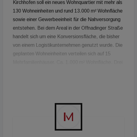
Kirchhofen soll ein neues Wohnquartier mit mehr als
130 Wohneinheiten und rund 13.000 m² Wohnfläche
sowie einer Gewerbeeinheit für die Nahversorgung
entstehen. Bei dem Areal in der Offnadinger Straße
handelt sich um eine Konversionsfläche, die bisher
von einem Logistikunternehmen genutzt wurde. Die
geplanten Wohneinheiten verteilen sich auf 15
Mehrfamilienhäuser. Ca. 1.000 m² Wohnfläche. Drei
bis vier der Mehrfamilienhäuser sollen
ressourcenschonend mit nachhaltigen
Baumaterialien in Holzbauweise errichtet werden.
Ebenso ist eine Begrünung der Dächer und ein
nachhaltiges Energiekonzept mit
Photovoltaikanlagen und einem zentralen
Blockheizkraftwerk angedacht. Das neue
Wohnquartier soll zudem einen zentralen